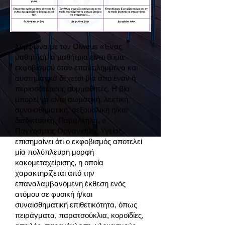
Σύμφωνα με τον Olweus «Ένας
μαθητής/μία μαθήτρια είναι θύμα
εκφοβισμού όταν επανειλημμένα και
συστηματικά δέχεται βία από έναν ή
περισσότερους συμμαθητές. H βία
μπορεί να είναι σωματική, λεκτική,
συναισθηματική, σεξουαλική ή/και
διαδικτυακή. Παράλληλα, ο
Παγκόσμιος Οργανισμός Υγείας,
επισημαίνει ότι ο εκφοβισμός αποτελεί
μία πολύπλευρη μορφή
κακομεταχείρισης, η οποία
χαρακτηρίζεται από την
επαναλαμβανόμενη έκθεση ενός
ατόμου σε φυσική ή/και
συναισθηματική επιθετικότητα, όπως
πειράγματα, παρατσούκλια, κοροϊδίες,