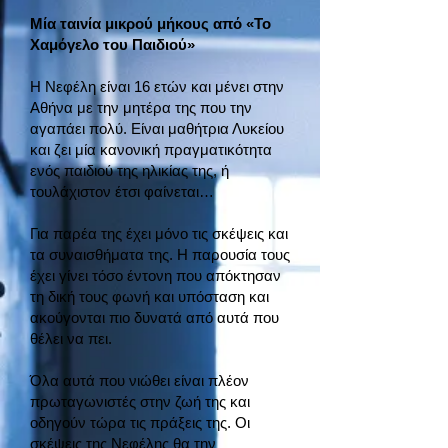
Μία ταινία μικρού μήκους από «Το
Χαμόγελο του Παιδιού»
Η Νεφέλη είναι 16 ετών και μένει στην
Αθήνα με την μητέρα της που την
αγαπάει πολύ. Είναι μαθήτρια Λυκείου
και ζει μία κανονική πραγματικότητα
ενός παιδιού της ηλικίας της, ή
τουλάχιστον έτσι φαίνεται…
Για παρέα της έχει μόνο τις σκέψεις και
τα συναισθήματα της. Η παρουσία τους
έχει γίνει τόσο έντονη που απόκτησαν
τη δική τους φωνή και υπόσταση και
ακούγονται πιο δυνατά από αυτά που
θέλει να πει.
Όλα αυτά που νιώθει είναι πλέον
πρωταγωνιστές στην ζωή της και
οδηγούν τώρα τις πράξεις της. Οι
σκέψεις της Νεφέλης θα την