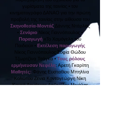
γυρίσματα της ταινίας
• τον
κινηματογράφο ΔΑΝΑΟ για την πρώτη
προβολή της ταινίας στην αίθουσα του
Σκηνοθεσία-Μοντάζ
Δάννης Ντάρλας
•
Σενάριο
Νίκος Γιαννόπουλος •
Παραγωγή
«Το Χαμόγελο του
Παιδιού» •
Εκτέλεση παραγωγής
Νίκος Γιαννόπουλος Σοφία Θώδου
Τζωρτζίνα Τσάγκα •
Τους ρόλους
ερμήνευσαν Νεφέλη
: Αρετή Γκαρίπη
Μαθητές:
Φάνης Ευσταθίου Μπηλίνα
Κολώτου Ζένια Κοντογεώργη Νίκη
Κουκά Δημήτρης Λαζαρίδης Μιχάλης
Μισεγιάννης Νέλλη Ξωξάκου
Φίλιππος Πουρνάρας Μαργαρίτα
Στάντλερ
Μητέρα Νεφέλης:
Ξένια
Αλεξίου •
Βοηθός κάμερας
Μάριος
Τσουλχάι •
Φωτογραφία
Μίλι
Σουλοβάρι