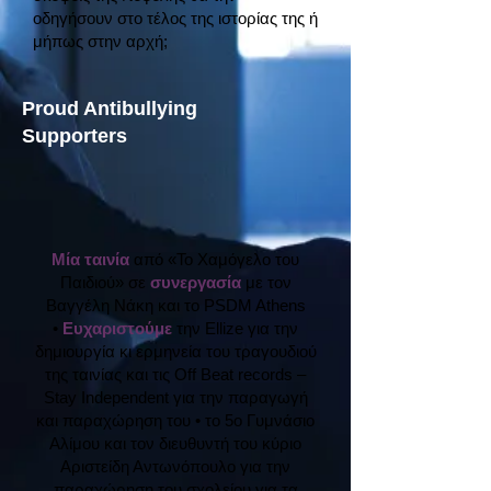
οδηγήσουν στο τέλος της ιστορίας της ή
μήπως στην αρχή;
Proud Antibullying
Supporters
Μία ταινία
από «Το Χαμόγελο του
Παιδιού» σε
συνεργασία
με τον
Βαγγέλη Νάκη
και το PSDM Athens
•
Ευχαριστούμε
την Ellize για την
δημιουργία κι ερμηνεία του τραγουδιού
της ταινίας και τις Off Beat records –
Stay Independent για την παραγωγή
και παραχώρηση του •
τo 5ο Γυμνάσιο
Αλίμου και τον διευθυντή του κύριο
Αριστείδη Αντωνόπουλο για την
παραχώρηση του σχολείου για τα