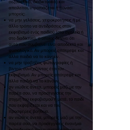
σεξουαλικά, διαδικτυακά) και
απειλείται, ντροπιάζεται ή πονάει
μπορείς:
να μην γελάσεις, χειροκροτήσεις ή με
άλλο τρόπο να αντιδράσεις στον
εκφοβισμό ενός παιδιού (στο σχολείο ή
στο διαδίκτυο), ο οποίος δείχνει ότι
αυτό που συμβαίνει είναι αποδεκτό και
φυσιολογικό. Αν μπορείς απότρεψε και
άλλα παιδιά να το κάνουν.
να μην τραβήξεις φωτογραφίες ή
βίντεο, συνεχίζοντας έτσι τον
εκφοβισμό. Αν μπορείς απότρεψε και
άλλα παιδιά να το κάνουν.
αν νιώθεις άνετα, μπορείς μαζί με την
παρέα σου, να προσεγγίσεις την
στιγμή του εκφοβισμού ή μετά, το παιδί
που εκφοβίζεται και να του
προσφέρεις βοήθεια.
αν νιώθεις άνετα, μπορείς μαζί με την
παρέα σου, να προσεγγίσεις έναν/μια
εκπαιδευτικό που εμπιστεύεσαι και να