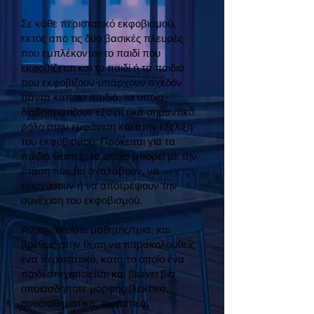
Σε κάθε περιστατικό εκφοβισμού,
εκτός από τις δύο βασικές πλευρές
που εμπλέκονται-το παιδί που
εκφοβίζεται και το παιδί ή τα παιδιά
που εκφοβίζουν-υπάρχουν σχεδόν
πάντα κάποια παιδιά, τα οποία
διαδραματίζουν εξαιρετικά σημαντικό
ρόλο στην εμφάνιση και στην εξέλιξη
του εκφοβισμού. Πρόκειται για τα
παιδιά θεατές, τα οποία μπορεί με την
στάση που θα αναλάβουν, να
ενισχύσουν ή να αποτρέψουν την
συνέχιση του εκφοβισμού.
Αν τυχόν είσαι μαθητής/τρια, και
βρεθείς στην θέση να παρακολουθείς
ένα περιστατικό, κατά το οποίο ένα
παιδί στοχοποιείται και βιώνει βία
οποιασδήποτε μορφής (λεκτικά,
συναισθηματικά, σωματικά,