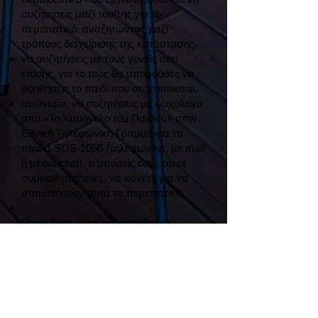
συζητήσεις μαζί του/της για το
περιστατικό, αναζητώντας μαζί
τρόπους διαχείρισης της κατάστασης.
να συζητήσεις με τους γονείς σου
επίσης, για το πώς θα μπορούσες να
βοηθήσεις το παιδί που στοχοποιείται.
ανώνυμα, να συζητήσεις με ψυχολόγο
από «Το Χαμόγελο του Παιδιού» στην
Εθνική Τηλεφωνική Γραμμή για τα
παιδιά SOS-1056 (τηλεφωνικά, με mail
ή μέσω chat), τι μπορείς εσύ, και οι
συμμαθητές/τριες, να κάνετε για να
σταματήσουν αυτά τα περιστατικά.
Πάρε θέση κατά του εκφοβισμού,
άμεσα, την 1η φορά που θα το
καταλάβεις, πριν γίνουν τα
περιστατικά πολλά, έντονα και
δύσκολα να αντιμετωπιστούν!
Όλα τα παιδιά έχουν δικαίωμα να