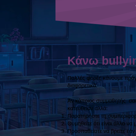
Κάνω bullyi
Πολλές φορές κάνουμε πράγμ
διαφορετικά.
Αν κάποιος συμμαθητής σας π
κατευθείαν αλλά:
Παρατηρήστε τη συμπεριφορ
Θυμηθείτε ότι είναι άλλο να
Προσπαθείστε να βρείτε εάν