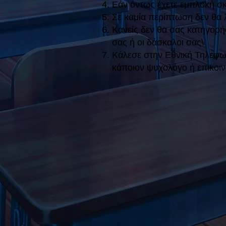
Εάν όντως έχετε εμπλοκή σκεφ
Σε καμία περίπτωση δεν θα 
Κανείς δεν θα σας κατηγορή
σας ή οι δάσκαλοι σας\
Κάλεσε στην Εθνική Τηλεφων
κάποιον ψυχολόγο ή επικο