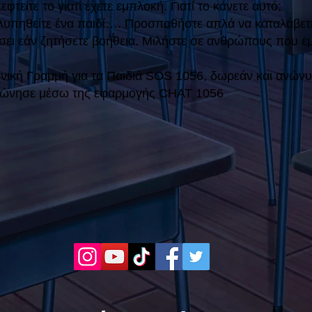
τείτε το γιατί έχετε εμπλοκή. Γιατί το κάνετε αυτό;
λυπηθείτε ένα παιδί…. Προσπαθήστε απλά να καταλάβετ
σει εάν ζητήσετε βοήθεια. Μιλήστε σε ανθρώπους που εμ
ική Γραμμή για τα Παιδιά SOS 1056, δωρεάν και ανώνυμα
ινώνησε μέσω της εφαρμογής CHAT 1056