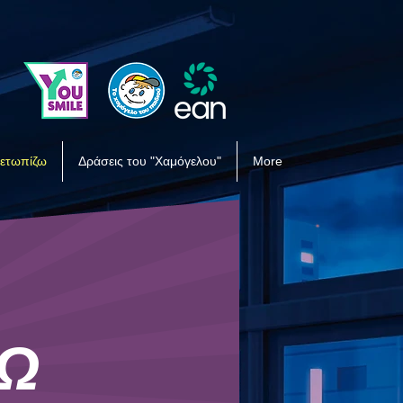
μετωπίζω
Δράσεις του "Χαμόγελου"
More
ΖΩ