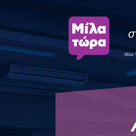
σ
Μίλα