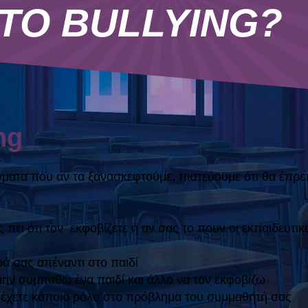
ΤΟ BULLYING?
ng
ατα που αν τα ξανασκεφτούμε, πιστεύουμε ότι θα έπρεπ
ει ότι τον εκφοβίζετε ή αν σας το πουν οι εκπαιδευτικο
ά σας απέναντι στο παιδί
 μην συμπαθώ ένα παιδί και άλλο να τον εκφοβίζω
 έχετε κάποιο ρόλο στο πρόβλημα του συμμαθητή σας