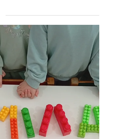
σύνθημα "Μίλα Τώρα" όλα
τα σχολεία της Ελλάδας
ενώνουν τις δυνάμεις τους
ενάντια στο Bullying