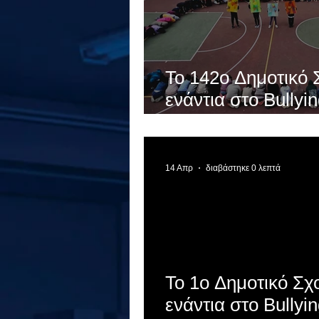
Το 142ο Δημοτικό Σχολε
ενάντια στο Bullyi
σύνθημα "Μίλα Τώρ
της Ελλάδας ενώνο
ενάντια στο Bullyi
14 Απρ
διαβάστηκε 0 λεπτά
Το 1ο Δημοτικό Σχ
ενάντια στο Bullyi