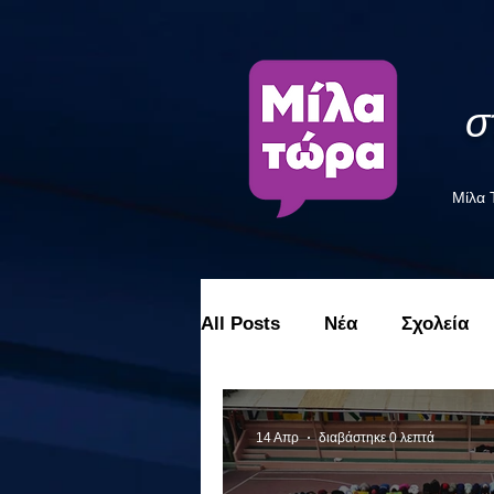
σ
Μίλα
All Posts
Νέα
Σχολεία
14 Απρ
διαβάστηκε 0 λεπτά