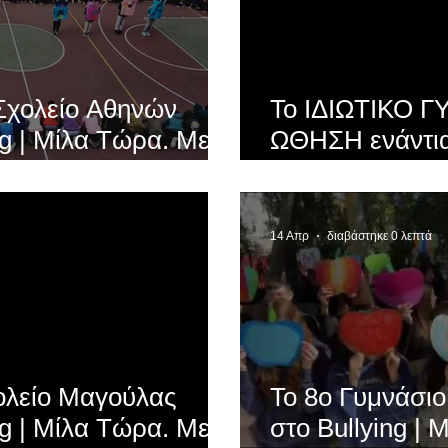
ίο Αθηνών
Το ΙΔΙΩΤΙΚΟ 
ng | Μίλα Τώρα. Με
ΩΘΗΣΗ ενάντια 
α" όλα τα σχολεία
Τώρα. Με σύνθ
υν τις δυνάμεις τους
τα σχολεία της
ng
δυνάμεις τους ε
14 Απρ
διαβάστηκε 0 λεπτά
ολείο Μαγούλας
Το 8o Γυμνάσιο
ng | Μίλα Τώρα. Με
στο Bullying |