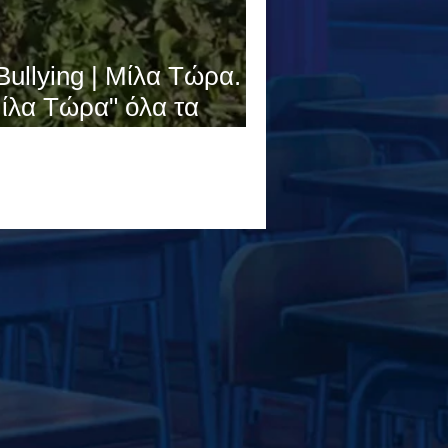
Bullying | Μίλα Τώρα.
ίλα Τώρα" όλα τα
λάδας ενώνουν τις
νάντια στο Bullying