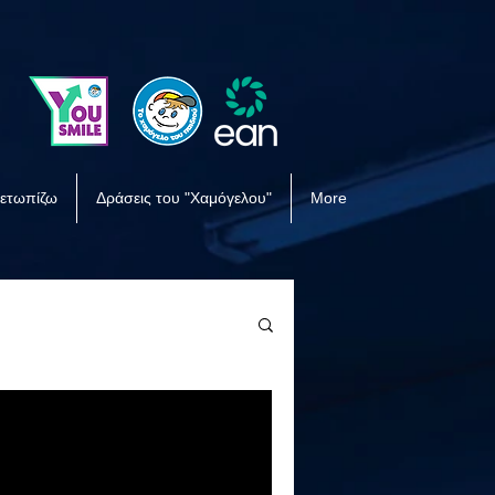
μετωπίζω
Δράσεις του "Χαμόγελου"
More