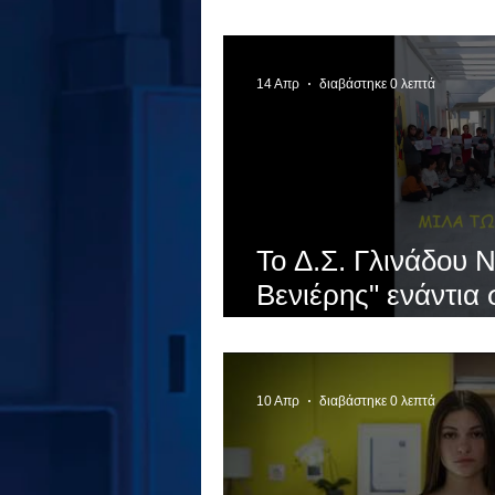
σύνθημα "Μίλα Τώρ
της Ελλάδας ενώνο
ενάντια στο Bullyi
14 Απρ
διαβάστηκε 0 λεπτά
Το Δ.Σ. Γλινάδου 
Βενιέρης" ενάντια 
Τώρα. Με σύνθημα
τα σχολεία της Ελ
δυνάμεις τους ενάν
10 Απρ
διαβάστηκε 0 λεπτά