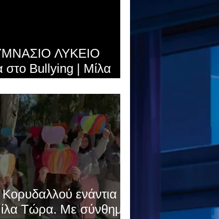
ΓΥΜΝΑΣΙΟ ΛΥΚΕΙΟ
στο Bullying | Μίλα
ημα "Μίλα Τώρα" όλα
 Ελλάδας ενώνουν τις
νάντια στο Bullying
 Κορυδαλλού ενάντια
 Μίλα Τώρα. Με σύνθημα