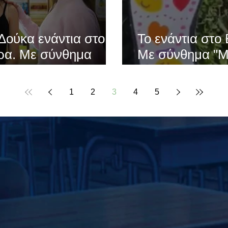
Δούκα ενάντια στο
Το ενάντια στο 
ώρα. Με σύνθημα
Με σύνθημα "Μ
α σχολεία της
σχολεία της Ελ
ις δυνάμεις τους
δυνάμεις τους ε
1
2
3
4
5
ng