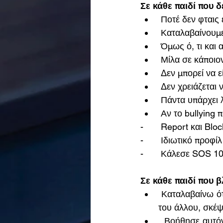
Σε κάθε παιδί που δέ
 Ποτέ δεν φταις 
 Καταλαβαίνουμε
 Όμως ό, τι και 
 Μίλα σε κάποιο
 Δεν μπορεί να 
 Δεν χρειάζεται
 Πάντα υπάρχει
 Αν το bullying 
-       Report και Bloc
-       Ιδιωτικό προφίλ
-       Κάλεσε SOS 1
Σε κάθε παιδί που βλ
 Καταλαβαίνω ότι μπορεί να φοβάσαι να μοιραστείς αυτό που είδες, αλλά μπες στη θέση 
του άλλου, σκέψ
  Βοήθησε αυτόν που ασκεί bullying να καταλάβει ότι κάνει λάθος, φιλικά με ευγένεια και 