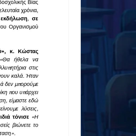
δοσχολικής Βίας 
λευταία χρόνια, 
ε εκδήλωση
, 
σε 
του Οργανισμού 
», κ. Κώστας 
«Θα ήθελα να 
λυπητήρια στις 
ουν καλά. Ήταν 
 δεν μπορούμε 
κη που υπάρχει 
ση, είμαστε εδώ 
ίνουμε λύσεις, 
ιδιά τόνισε
 «Η 
σείς βιώνετε το 
σταση».