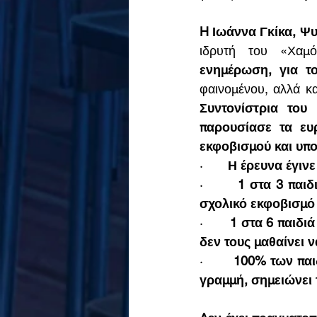
H Ιωάννα Γκίκα, Ψ
ενημέρωση
, για τ
φαινομένου, αλλά κα
Συντονίστρια του
παρουσίασε τα ευ
εκφοβισμού και υπ
·       
Η έρευνα έγινε
·       
1 στα 3 παιδ
σχολικό εκφοβισμό
·       
1 στα 6 παιδι
δεν τους μαθαίνει 
·       
100% των παι
γραμμή, σημειώνει