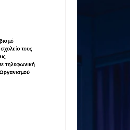
οβισμό
σχολείο τους 
ους
σε τηλεφωνική 
 Οργανισμού