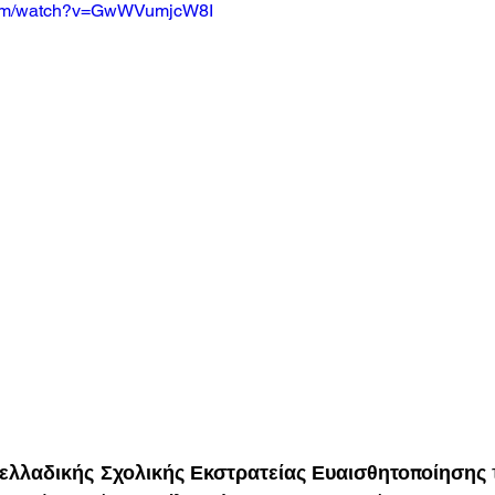
.com/watch?v=GwWVumjcW8I
ελλαδικής Σχολικής Εκστρατείας Ευαισθητοποίησης