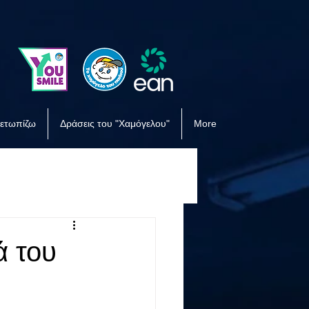
μετωπίζω
Δράσεις του "Χαμόγελου"
More
ά του