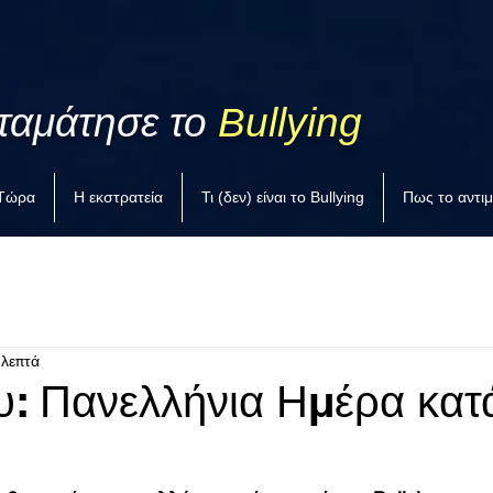
ταμάτησε το
Bullying
 Τώρα
Η εκστρατεία
Τι (δεν) είναι το Bullying
Πως το αντι
 λεπτά
υ: Πανελλήνια Ημέρα κατ
.