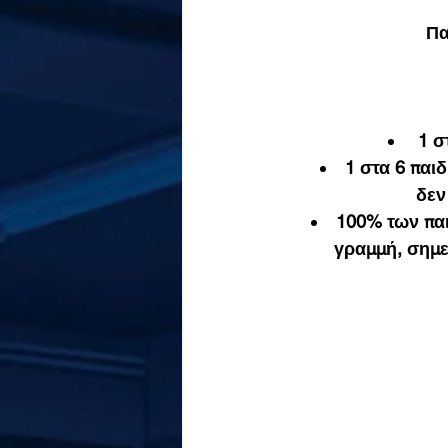
Πα
 1 σ
1 στα 6 παι
δεν
100% των παι
γραμμή, σημε