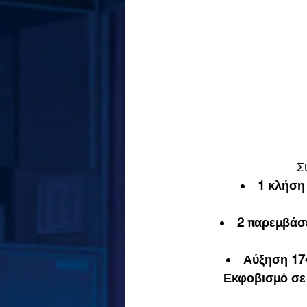
Σ
1 κλήση
2 παρεμβάσε
Αύξηση 174
Εκφοβισμό σε 