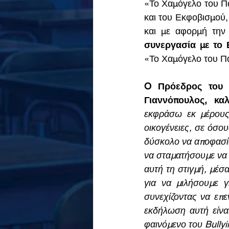
«Το Χαμόγελο του Πα
και του Εκφοβισμού, 
και με αφορμή την
συνεργασία με το 
«Το Χαμόγελο του Πα
O Πρόεδρος του Δ
Γιαννόπουλος, κα
εκφράσω εκ μέρους 
οικογένειες, σε όσο
δύσκολο να αποφασί
να σταματήσουμε να 
αυτή τη στιγμή, μέσ
για να μιλήσουμε γι
συνεχίζοντας να επ
εκδήλωση αυτή είναι
φαινόμενο του Bullyi