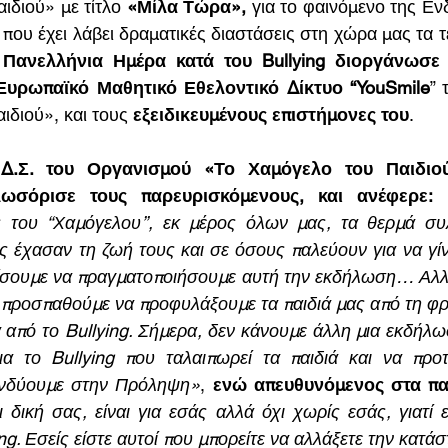
ιδιού» με τίτλο 
«Μίλα Τώρα»,
 για το φαινόμενο της Εν
που έχει λάβει δραματικές διαστάσεις στη χώρα μας τα τε
 
Πανελλήνια Ημέρα κατά του Bullying διοργάνωσ
Ευρωπαϊκό Μαθητικό Εθελοντικό Δίκτυο “YouSmile
” 
ιδιού», και τους 
εξειδικευμένους επιστήμονες του
. 
.Σ. του Οργανισμού «Το Χαμόγελο του Παιδιού
λωσόρισε τους παρευρισκόμενους, και ανέφερε: 
του ‘‘Χαμόγελου’’, εκ μέρος όλων μας, τα θερμά συλ
υς έχασαν τη ζωή τους και σε όσους παλεύουν για να γίν
σουμε να πραγματοποιήσουμε αυτή την εκδήλωση… Αλλά
προσπαθούμε να προφυλάξουμε τα παιδιά μας από τη φρί
α από το Bullying. Σήμερα, δεν κάνουμε άλλη μια εκδήλω
α το Bullying που ταλαιπωρεί τα παιδιά και να προτε
ενδύουμε στην Πρόληψη»
, 
ενώ απευθυνόμενος στα πα
 δική σας, είναι για εσάς αλλά όχι χωρίς εσάς, γιατί ε
ng. Εσείς είστε αυτοί που μπορείτε να αλλάξετε την κατά