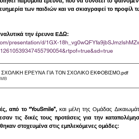
οιηθεί παρόμοια έρευνα, που να συνδέει το φαινόμεν
ευημερία των παιδιών και να σκιαγραφεί το προφίλ τ
αναλυτικά την έρευνα ΕΔΩ: 
e.com/presentation/d/1GX-18h_vg0wQFYfa9jbSJmzlshMZ
112610539347455790054&rtpof=true&sd=true
ΣΧΟΛΙΚΗ ΕΡΕΥΝΑ ΓΙΑ ΤΟΝ ΣΧΟΛΙΚΟ ΕΚΦΟΒΙΣΜΟ
.pdf
6MB
ές, από το “YouSmile”,
 και μέλη της Ομάδας Δικαιωμάτ
εσαν τις δικές τους προτάσεις για την καταπολέμηση
θηκαν στοχευμένα στις εμπλεκόμενες ομάδες: