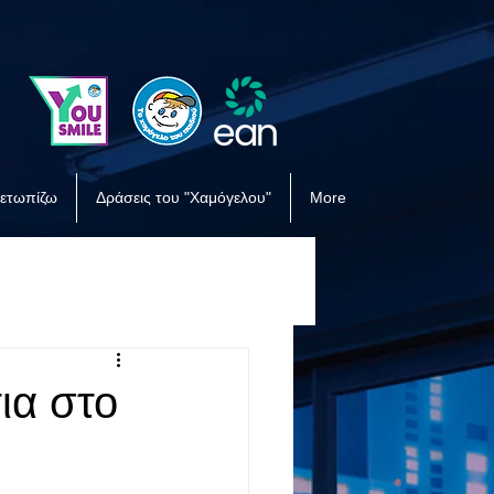
μετωπίζω
Δράσεις του "Χαμόγελου"
More
ια στο