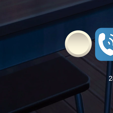
To Ε.Ε.Ε.ΕΚ. Ν. ΕΥΒΟΙΑΣ
ενάντια στο Bullying | Μίλα
Τώρα. Με σύνθημα "Μίλα
Τώρα" όλα τα σχολεία της
Ελλάδας ενώνουν τις
δυνάμεις τους ενάντια στο
Bullying
2