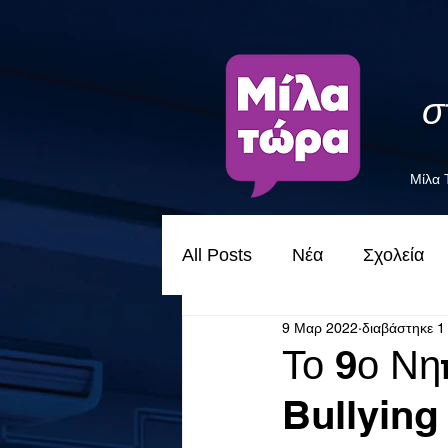
σ
Μίλα
All Posts
Νέα
Σχολεία
9 Μαρ 2022
διαβάστηκε 1
Το 9ο Νη
Bullying