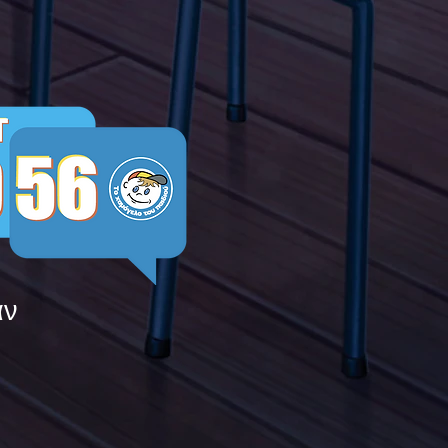
5ο Δημοτικό Σχολείο
ών ενάντια στο Bullying
λα Τώρα. Με σύνθημα
α Τώρα" όλα τα σχολεία
Ελλάδας ενώνουν τις
μεις τους ενάντια στο
ying
άν