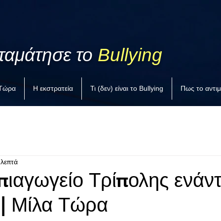
ταμάτησε το
Bullying
 Τώρα
Η εκστρατεία
Τι (δεν) είναι το Bullying
Πως το αντι
 λεπτά
πιαγωγείο Τρίπολης ενάντ
 | Μίλα Τώρα