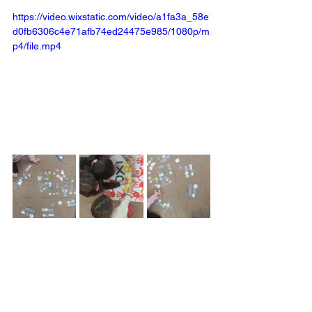
https://video.wixstatic.com/video/a1fa3a_58e
d0fb6306c4e71afb74ed24475e985/1080p/m
p4/file.mp4