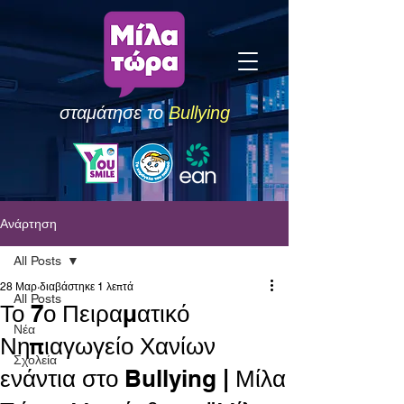
σταμάτησε το
Bullying
Ανάρτηση
All Posts
28 Μαρ
διαβάστηκε 1 λεπτά
All Posts
Το 7ο Πειραματικό
Νέα
Νηπιαγωγείο Χανίων
Σχολεία
ενάντια στο Bullying | Μίλα