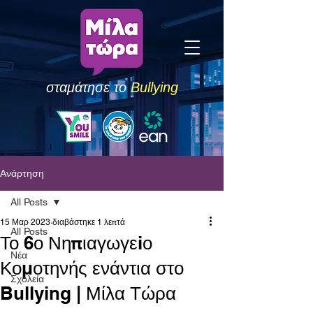
σταμάτησε το
Bullying
Ανάρτηση
All Posts
15 Μαρ 2023
διαβάστηκε 1 λεπτά
All Posts
Το 6ο Νηπιαγωγεiο
Νέα
Κομοτηνής ενάντια στο
Σχολεία
Bullying | Μίλα Τώρα