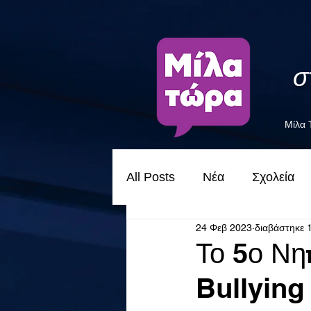
σ
Μίλα
All Posts
Νέα
Σχολεία
24 Φεβ 2023
διαβάστηκε 
Το 5ο Νη
Bullying