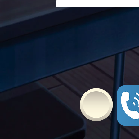
ενάντια στο Bullying | Μίλα
Τώρα. Με σύνθημα "Μίλα
Τώρα" όλα τα σχολεία της
Ελλάδας ενώνουν τις
δυνάμεις τους ενάντια στο
Bullying