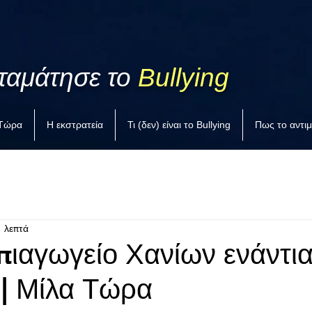
ταμάτησε το
Bullying
 Τώρα
Η εκστρατεία
Τι (δεν) είναι το Bullying
Πως το αντι
1 λεπτά
πιαγωγείο Χανίων ενάντια
 | Μίλα Τώρα