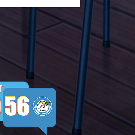
ών ενάντια στο Bullying
λα Τώρα. Με σύνθημα
α Τώρα" όλα τα σχολεία
Ελλάδας ενώνουν τις
μεις τους ενάντια στο
ying