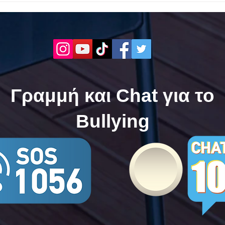
ενάντια στο Bullying | Μίλα
Σερρ
Τώρα. Με σύνθημα "Μίλα
| Μί
Τώρα" όλα τα σχολεία της
"Μίλ
Ελλάδας ενώνουν τις
της 
δυνάμεις τους ενάντια στο
δυνά
Bullying
Bull
Γραμμή και Chat για το
Bullying