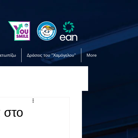
μετωπίζω
Δράσεις του "Χαμόγελου"
More
 στο