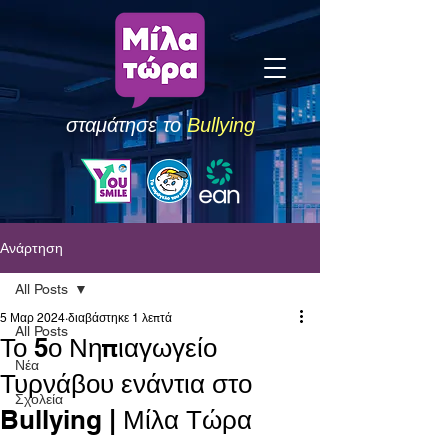
σταμάτησε το
Bullying
Ανάρτηση
All Posts
5 Μαρ 2024
διαβάστηκε 1 λεπτά
All Posts
Το 5ο Νηπιαγωγείο
Νέα
Τυρνάβου ενάντια στο
Σχολεία
Bullying | Μίλα Τώρα