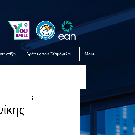
μετωπίζω
Δράσεις του "Χαμόγελου"
More
νίκης