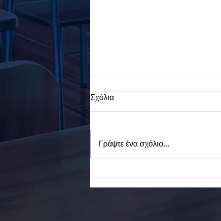
Σχόλια
Γράψτε ένα σχόλιο...
To Ε.Ε.Ε.ΕΚ. Ν. ΕΥΒΟΙΑΣ
ενάντια στο Bullying | Μίλα
Τώρα. Με σύνθημα "Μίλα
Τώρα" όλα τα σχολεία της
Ελλάδας ενώνουν τις