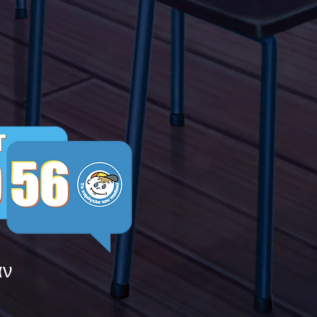
μεις τους ενάντια στο
ying
άν