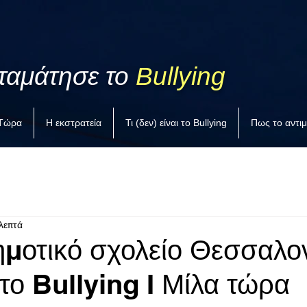
ταμάτησε το
Bullying
 Τώρα
Η εκστρατεία
Τι (δεν) είναι το Bullying
Πως το αντι
λεπτά
ημοτικό σχολείο Θεσσαλο
το Bullying I Μίλα τώρα