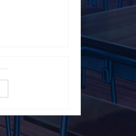
5ο Δημοτικό Σχολείο
ών ενάντια στο Bullying
λα Τώρα. Με σύνθημα
α Τώρα" όλα τα σχολεία
Ελλάδας ενώνουν τις