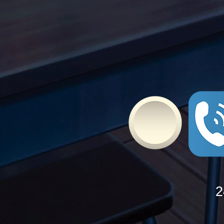
δυνάμεις τους ενάντια στο
Bullying
2