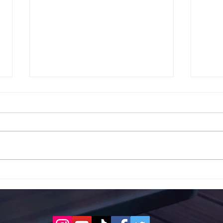
Το 1ο ΕΠΑΛ Γαλατά Τροιζηνία
Το 1
ενάντια στο Bullying | Μίλα
Σερρ
Τώρα. Με σύνθημα "Μίλα
| Μί
Τώρα" όλα τα σχολεία της
"Μίλ
Ελλάδας ενώνουν τις
της 