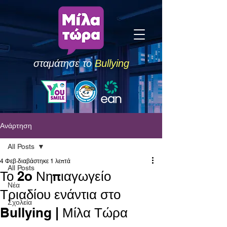
σταμάτησε το
Bullying
Ανάρτηση
All Posts
4 Φεβ
διαβάστηκε 1 λεπτά
All Posts
Το 2o Νηπιαγωγείο
Νέα
Τριαδίου ενάντια στο
Σχολεία
Bullying | Μίλα Τώρα