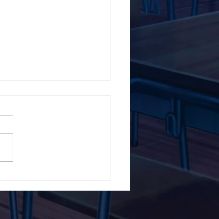
5ο Δημοτικό Σχολείο
ών ενάντια στο Bullying
λα Τώρα. Με σύνθημα
α Τώρα" όλα τα σχολεία