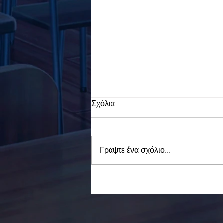
Σχόλια
Γράψτε ένα σχόλιο...
To Ε.Ε.Ε.ΕΚ. Ν. ΕΥΒΟΙΑΣ
ενάντια στο Bullying | Μίλα
Τώρα. Με σύνθημα "Μίλα
Τώρα" όλα τα σχολεία της