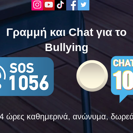
Ελλάδας ενώνουν τις
της 
δυνάμεις τους ενάντια στο
δυνά
Bullying
Bull
Γραμμή και Chat για το
Bullying
4 ώρες καθημερινά, ανώνυμα, δωρε