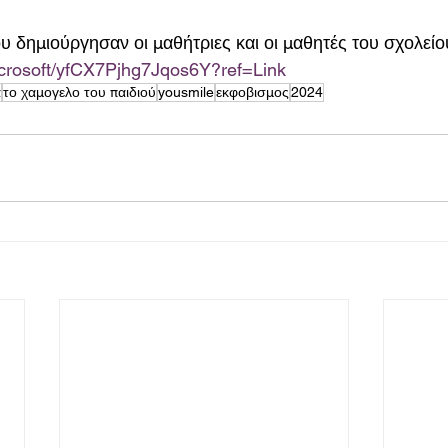
ου δημιούργησαν οι μαθήτριες και οι μαθητές του σχολείο
microsoft/yfCX7Pjhg7Jqos6Y?ref=Link
α
το χαμογελο του παιδιού
yousmile
εκφοβισμος
2024