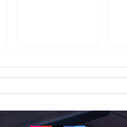
Το 1ο ΕΠΑΛ Γαλατά Τροιζηνία
Το 1
ενάντια στο Bullying | Μίλα
Σερρ
Τώρα. Με σύνθημα "Μίλα
| Μί
Τώρα" όλα τα σχολεία της
"Μίλ