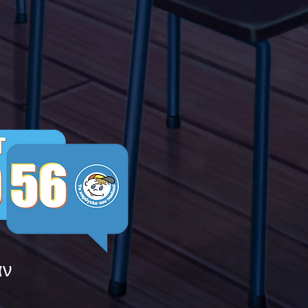
Ελλάδας ενώνουν τις
μεις τους ενάντια στο
ying
άν