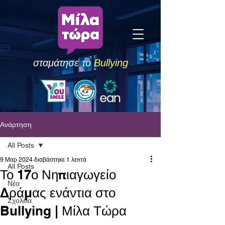
σταμάτησε το
Bullying
Ανάρτηση
All Posts
9 Μαρ 2024
διαβάστηκε 1 λεπτά
All Posts
Το 17ο Νηπιαγωγείο
Νέα
Δράμας ενάντια στο
Σχολεία
Bullying | Μίλα Τώρα