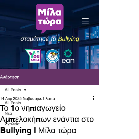
σταμάτησε το
Bullying
Ανάρτηση
All Posts
14 Απρ 2025
διαβάστηκε 1 λεπτά
All Posts
Το 1ο νηπιαγωγείο
Νέα
Αμπελοκήπων ενάντια στο
Σχολεία
Bullying I Μίλα τώρα