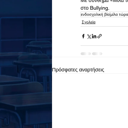
Με σύνθημα «Μίλα τώ
στο Bullying.  
ενδοσχολική βία
μίλα τώρ
Σχολεία
Πρόσφατες αναρτήσεις