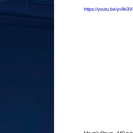
https://youtu.be/yv9k