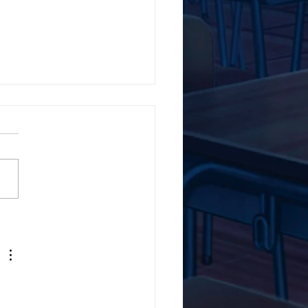
5ο Δημοτικό Σχολείο
ών ενάντια στο Bullying
λα Τώρα. Με σύνθημα
α Τώρα" όλα τα σχολεία
Ελλάδας ενώνουν τις
μεις τους ενάντια στο