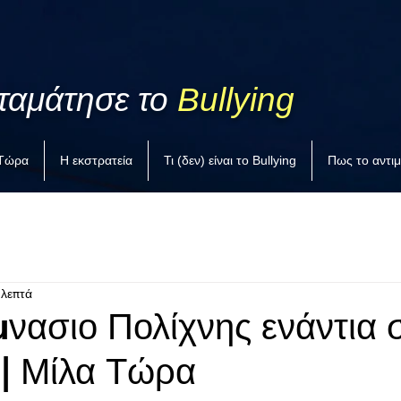
ταμάτησε το
Bullying
 Τώρα
Η εκστρατεία
Τι (δεν) είναι το Bullying
Πως το αντι
 λεπτά
μνασιο Πολίχνης ενάντια 
 | Μίλα Τώρα