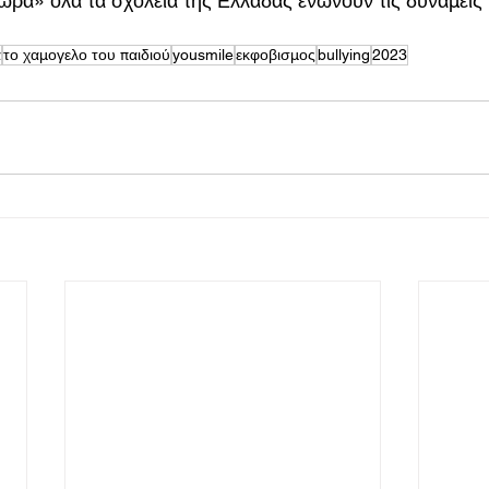
ρα» όλα τα σχολεία της Ελλάδας ενώνουν τις δυνάμεις τ
α
το χαμογελο του παιδιού
yousmile
εκφοβισμος
bullying
2023