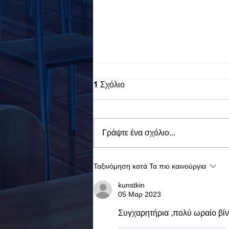
1 Σχόλιο
Γράψτε ένα σχόλιο...
To Ε.Ε.Ε.ΕΚ. Ν. ΕΥΒΟΙΑΣ
Ταξινόμηση κατά
Τα πιο καινούργια
ενάντια στο Bullying | Μίλα
Τώρα. Με σύνθημα "Μίλα
kunstkin
05 Μαρ 2023
Τώρα" όλα τα σχολεία της
Ελλάδας ενώνουν τις
Συγχαρητήρια ,πολύ ωραίο βίν
δυνάμεις τους ενάντια στο