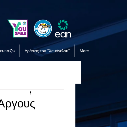
μετωπίζω
Δράσεις του "Χαμόγελου"
More
 Άργους