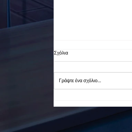
Σχόλια
Γράψτε ένα σχόλιο...
To Ε.Ε.Ε.ΕΚ. Ν. ΕΥΒΟΙΑΣ
ενάντια στο Bullying | Μίλα
Τώρα. Με σύνθημα "Μίλα
Τώρα" όλα τα σχολεία της
Ελλάδας ενώνουν τις
δυνάμεις τους ενάντια στο