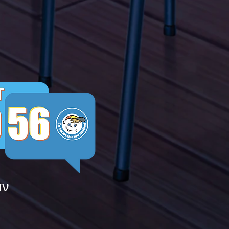
ying
άν