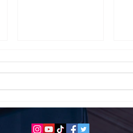
Το 1ο ΕΠΑΛ Γαλατά Τροιζηνία
Το 1
ενάντια στο Bullying | Μίλα
Σερρ
Τώρα. Με σύνθημα "Μίλα
| Μί
Τώρα" όλα τα σχολεία της
"Μίλ
Ελλάδας ενώνουν τις
της 
δυνάμεις τους ενάντια στο
δυνά