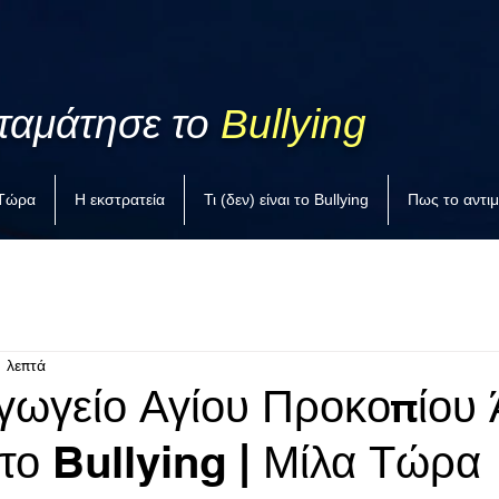
ταμάτησε το
Bullying
 Τώρα
Η εκστρατεία
Τι (δεν) είναι το Bullying
Πως το αντι
1 λεπτά
γωγείο Αγίου Προκοπίου
στο Bullying | Μίλα Τώρα