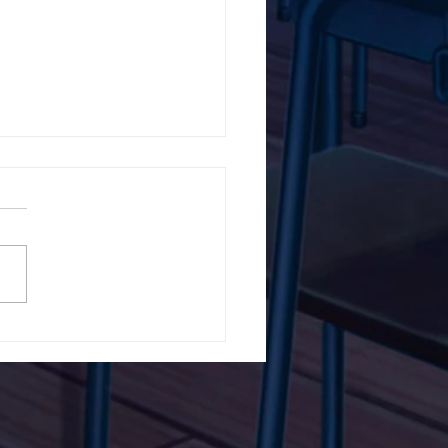
5ο Δημοτικό Σχολείο
ών ενάντια στο Bullying
λα Τώρα. Με σύνθημα
α Τώρα" όλα τα σχολεία
Ελλάδας ενώνουν τις
μεις τους ενάντια στο