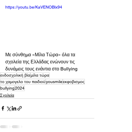
https://youtu.be/KaVENOBlx94
Με σύνθημα «Μίλα Τώρα» όλα τα 
σχολεία της Ελλάδας ενώνουν τις 
δυνάμεις τους ενάντια στο Bullying
ενδοσχολική βία
μίλα τώρα
το χαμογελο του παιδιού
yousmile
εκφοβισμος
bullying
2024
Σχολεία