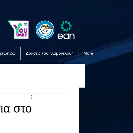
μετωπίζω
Δράσεις του "Χαμόγελου"
More
ια στο