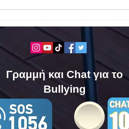
Το 1ο ΕΠΑΛ Γαλατά Τροιζηνία
Το 1
ενάντια στο Bullying | Μίλα
Σερρ
Τώρα. Με σύνθημα "Μίλα
| Μί
Τώρα" όλα τα σχολεία της
"Μίλ
Ελλάδας ενώνουν τις
της 
δυνάμεις τους ενάντια στο
δυνά
Bullying
Bull
Γραμμή και Chat για το
Bullying