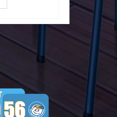
5ο Δημοτικό Σχολείο
ών ενάντια στο Bullying
λα Τώρα. Με σύνθημα
α Τώρα" όλα τα σχολεία
Ελλάδας ενώνουν τις
μεις τους ενάντια στο
ying