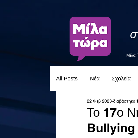
σ
Μίλα
All Posts
Νέα
Σχολεία
22 Φεβ 2023
διαβάστηκε 
Το 17ο Ν
Bullying