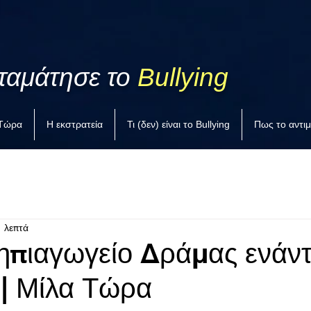
ταμάτησε το
Bullying
 Τώρα
Η εκστρατεία
Τι (δεν) είναι το Bullying
Πως το αντι
1 λεπτά
ηπιαγωγείο Δράμας ενάντ
 | Μίλα Τώρα