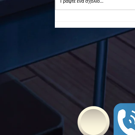
Γράψτε ένα σχόλιο...
To Ε.Ε.Ε.ΕΚ. Ν. ΕΥΒΟΙΑΣ
ενάντια στο Bullying | Μίλα
Τώρα. Με σύνθημα "Μίλα
Τώρα" όλα τα σχολεία της
Ελλάδας ενώνουν τις
δυνάμεις τους ενάντια στο
Bullying