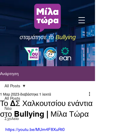
σταμάτησε το
Bullying
Ανάρτηση
All Posts
1 Μαρ 2023
διαβάστηκε 1 λεπτά
All Posts
Το ΔΣ Χαλκουτσίου ενάντια
Νέα
στο Bullying | Μίλα Τώρα
Σχολεία
https://youtu.be/MUm4F8XuRt0