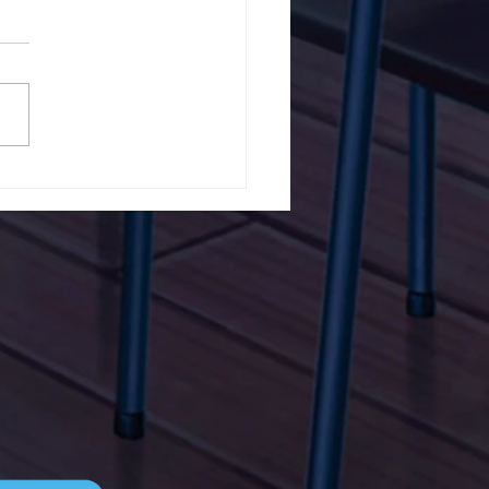
5ο Δημοτικό Σχολείο
ών ενάντια στο Bullying
λα Τώρα. Με σύνθημα
α Τώρα" όλα τα σχολεία
Ελλάδας ενώνουν τις
μεις τους ενάντια στο
ying