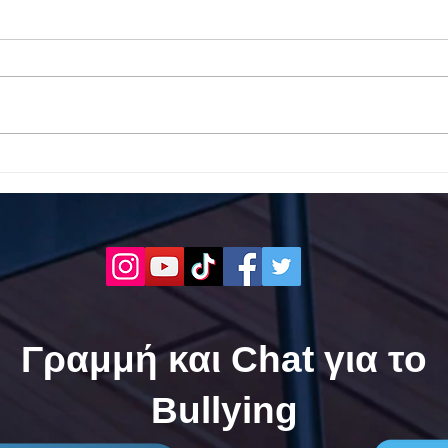
Το 1ο ΕΠΑΛ Γαλατά Τροιζηνία
Το 1
ενάντια στο Bullying | Μίλα
Σερρ
Τώρα. Με σύνθημα "Μίλα
| Μί
Τώρα" όλα τα σχολεία της
"Μίλ
Ελλάδας ενώνουν τις
της 
δυνάμεις τους ενάντια στο
δυνά
Bullying
Bull
Γραμμή και Chat για το
Bullying