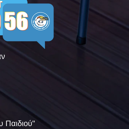
άν
υ Παιδιού"