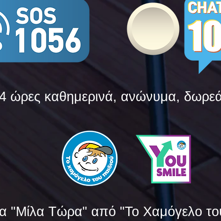
4 ώρες καθημερινά, ανώνυμα, δωρε
α "Μίλα Τώρα" από "Το Χαμόγελο το