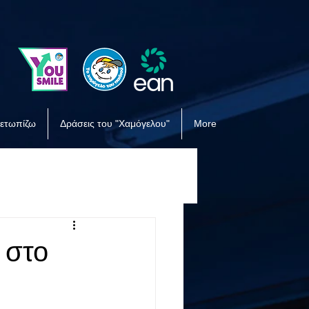
μετωπίζω
Δράσεις του "Χαμόγελου"
More
 στο