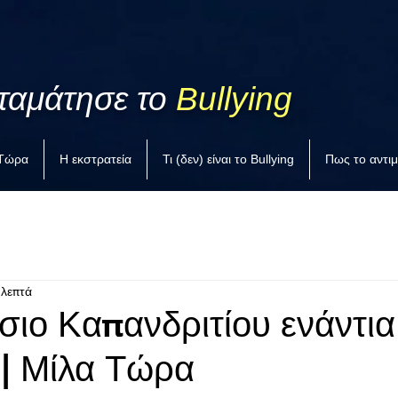
ταμάτησε το
Bullying
 Τώρα
Η εκστρατεία
Τι (δεν) είναι το Bullying
Πως το αντι
 λεπτά
σιο Καπανδριτίου ενάντια
 | Μίλα Τώρα