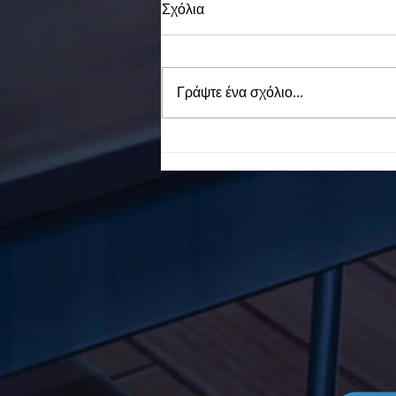
Σχόλια
Γράψτε ένα σχόλιο...
To Ε.Ε.Ε.ΕΚ. Ν. ΕΥΒΟΙΑΣ
ενάντια στο Bullying | Μίλα
Τώρα. Με σύνθημα "Μίλα
Τώρα" όλα τα σχολεία της
Ελλάδας ενώνουν τις
δυνάμεις τους ενάντια στο
Bullying