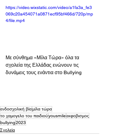
https://video.wixstatic.com/video/a1fa3a_fe3
069c20a454071a0871ecf95bf466d/720p/mp
4/file.mp4
Με σύνθημα «Μίλα Τώρα» όλα τα 
σχολεία της Ελλάδας ενώνουν τις 
δυνάμεις τους ενάντια στο Bullying 
ενδοσχολική βία
μίλα τώρα
το χαμογελο του παιδιού
yousmile
εκφοβισμος
bullying
2023
Σχολεία