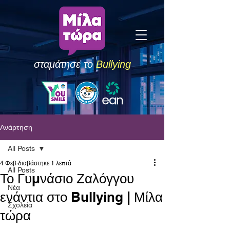
σταμάτησε το
Bullying
Ανάρτηση
All Posts
4 Φεβ
διαβάστηκε 1 λεπτά
All Posts
Το Γυμνάσιο Ζαλόγγου
Νέα
ενάντια στο Bullying | Μίλα
Σχολεία
τώρα