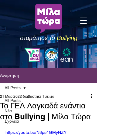
σταμάτησε το
Bullying
Ανάρτηση
All Posts
21 Μαρ 2022
διαβάστηκε 1 λεπτά
All Posts
Το ΓΕΛ Λαγκαδά ενάντια
Νέα
στο Bullying | Μίλα Τώρα
Σχολεία
https://youtu.be/N8ps4GMyNZY