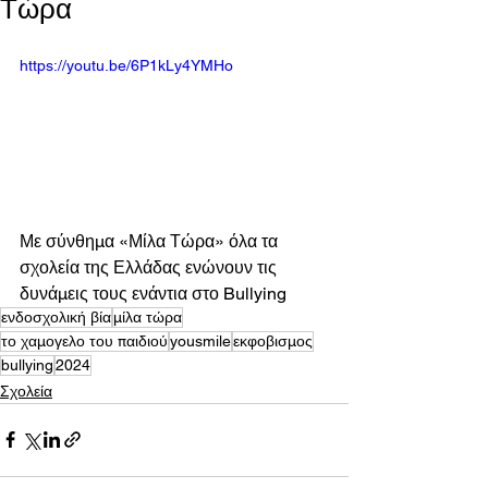
Τώρα
https://youtu.be/6P1kLy4YMHo
Με σύνθημα «Μίλα Τώρα» όλα τα 
σχολεία της Ελλάδας ενώνουν τις 
δυνάμεις τους ενάντια στο Bullying
ενδοσχολική βία
μίλα τώρα
το χαμογελο του παιδιού
yousmile
εκφοβισμος
bullying
2024
Σχολεία