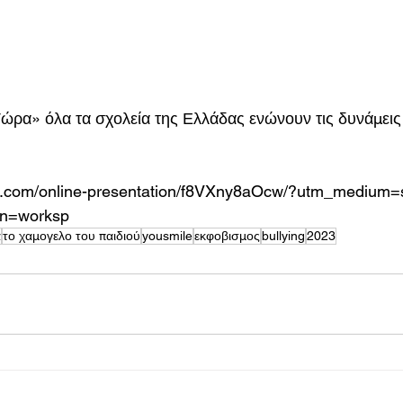
ρα» όλα τα σχολεία της Ελλάδας ενώνουν τις δυνάμεις 
n.com/online-presentation/f8VXny8aOcw/?utm_medium=s
n=worksp
α
το χαμογελο του παιδιού
yousmile
εκφοβισμος
bullying
2023