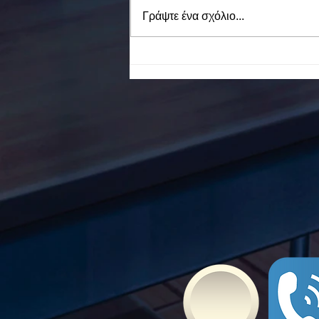
Γράψτε ένα σχόλιο...
To Ε.Ε.Ε.ΕΚ. Ν. ΕΥΒΟΙΑΣ
ενάντια στο Bullying | Μίλα
Τώρα. Με σύνθημα "Μίλα
Τώρα" όλα τα σχολεία της
Ελλάδας ενώνουν τις
δυνάμεις τους ενάντια στο
Bullying