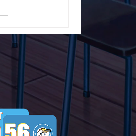
5ο Δημοτικό Σχολείο
ών ενάντια στο Bullying
λα Τώρα. Με σύνθημα
α Τώρα" όλα τα σχολεία
Ελλάδας ενώνουν τις
μεις τους ενάντια στο
ying