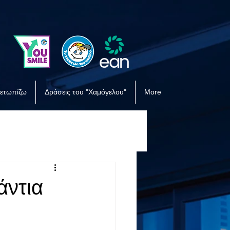
μετωπίζω
Δράσεις του "Χαμόγελου"
More
άντια