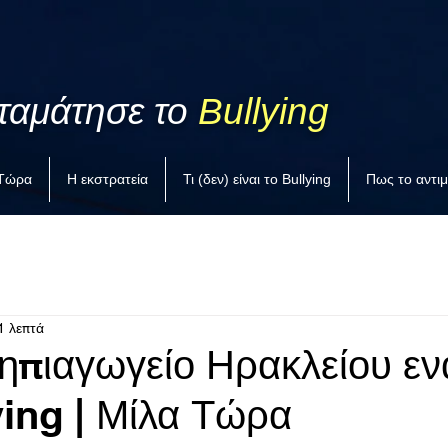
ταμάτησε το
Bullying
 Τώρα
Η εκστρατεία
Τι (δεν) είναι το Bullying
Πως το αντι
1 λεπτά
ηπιαγωγείο Ηρακλείου εν
ying | Μίλα Τώρα