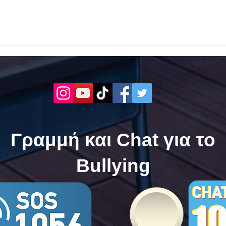
Το 1ο ΕΠΑΛ Γαλατά Τροιζηνία
Το 1
ενάντια στο Bullying | Μίλα
Σερρ
Τώρα. Με σύνθημα "Μίλα
| Μί
Τώρα" όλα τα σχολεία της
"Μίλ
Ελλάδας ενώνουν τις
της 
δυνάμεις τους ενάντια στο
δυνά
Bullying
Bull
Γραμμή και Chat για το
Bullying