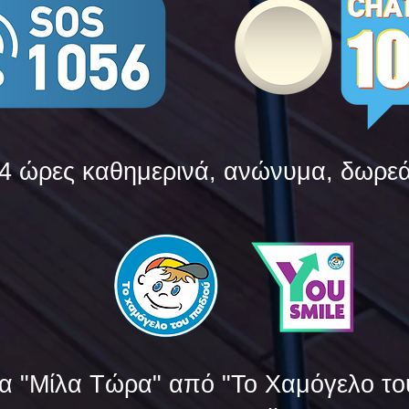
4 ώρες καθημερινά, ανώνυμα, δωρε
α "Μίλα Τώρα" από "Το Χαμόγελο το