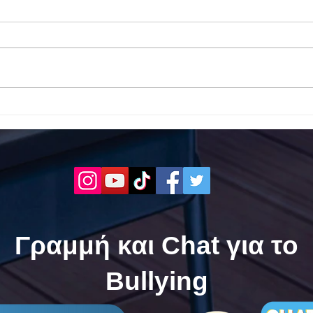
Το 1ο ΕΠΑΛ Γαλατά Τροιζηνία
Το 1
ενάντια στο Bullying | Μίλα
Σερρ
Τώρα. Με σύνθημα "Μίλα
| Μί
Τώρα" όλα τα σχολεία της
"Μίλ
Ελλάδας ενώνουν τις
της 
δυνάμεις τους ενάντια στο
δυνά
Bullying
Bull
Γραμμή και Chat για το
Bullying