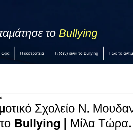
ταμάτησε το
Bullying
 Τώρα
Η εκστρατεία
Τι (δεν) είναι το Bullying
Πως το αντι
τά
μοτικό Σχολείο Ν. Μουδα
στο Bullying | Μίλα Τώρα.