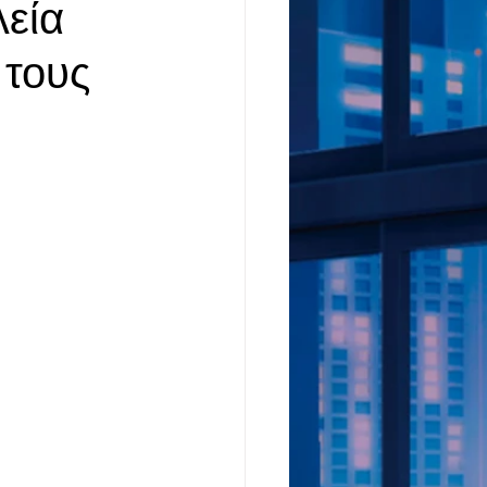
εία
 τους