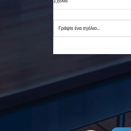
Σχόλια
Γράψτε ένα σχόλιο...
To Ε.Ε.Ε.ΕΚ. Ν. ΕΥΒΟΙΑΣ
ενάντια στο Bullying | Μίλα
Τώρα. Με σύνθημα "Μίλα
Τώρα" όλα τα σχολεία της
Ελλάδας ενώνουν τις
δυνάμεις τους ενάντια στο
Bullying