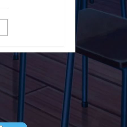
5ο Δημοτικό Σχολείο
ών ενάντια στο Bullying
λα Τώρα. Με σύνθημα
α Τώρα" όλα τα σχολεία
Ελλάδας ενώνουν τις
μεις τους ενάντια στο
ying