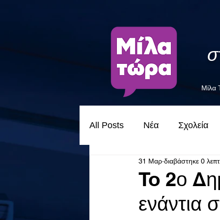
σ
Μίλα
All Posts
Νέα
Σχολεία
31 Μαρ
διαβάστηκε 0 λεπ
To 2ο Δη
ενάντια 