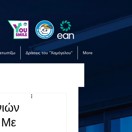
μετωπίζω
Δράσεις του "Χαμόγελου"
More
νιών
 Με