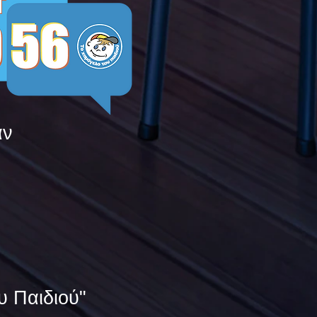
άν
υ Παιδιού"