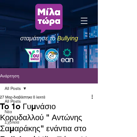
σταμάτησε το
Bullying
Ανάρτηση
All Posts
27 Μαρ
διαβάστηκε 0 λεπτά
All Posts
To 1o Γυμνάσιο
Νέα
Κορυδαλλού " Αντώνης
Σχολεία
Σαμαράκης" ενάντια στο