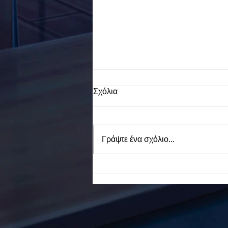
Σχόλια
Γράψτε ένα σχόλιο...
To Ε.Ε.Ε.ΕΚ. Ν. ΕΥΒΟΙΑΣ
ενάντια στο Bullying | Μίλα
Τώρα. Με σύνθημα "Μίλα
Τώρα" όλα τα σχολεία της
Ελλάδας ενώνουν τις
δυνάμεις τους ενάντια στο