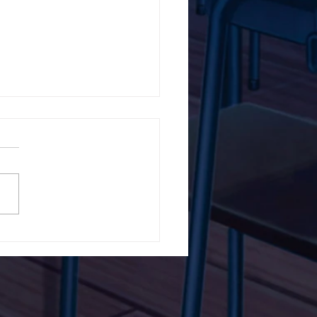
5ο Δημοτικό Σχολείο
ών ενάντια στο Bullying
λα Τώρα. Με σύνθημα
α Τώρα" όλα τα σχολεία
Ελλάδας ενώνουν τις
μεις τους ενάντια στο