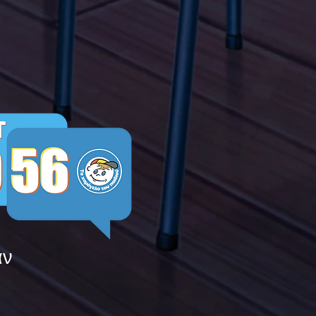
ying
άν