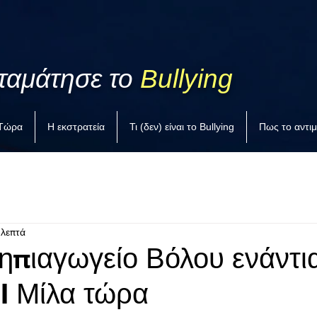
ταμάτησε το
Bullying
 Τώρα
Η εκστρατεία
Τι (δεν) είναι το Bullying
Πως το αντι
 λεπτά
ηπιαγωγείο Βόλου ενάντι
 I Μίλα τώρα