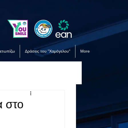
μετωπίζω
Δράσεις του "Χαμόγελου"
More
α στο