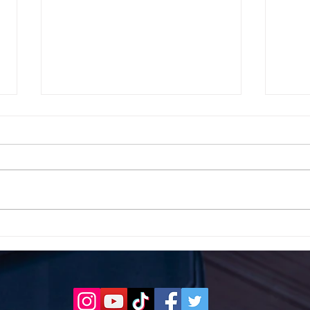
Το 1ο ΕΠΑΛ Γαλατά Τροιζηνία
Το 1
ενάντια στο Bullying | Μίλα
Σερρ
Τώρα. Με σύνθημα "Μίλα
| Μί
Τώρα" όλα τα σχολεία της
"Μίλ
Ελλάδας ενώνουν τις
της 
δυνάμεις τους ενάντια στο
δυνά