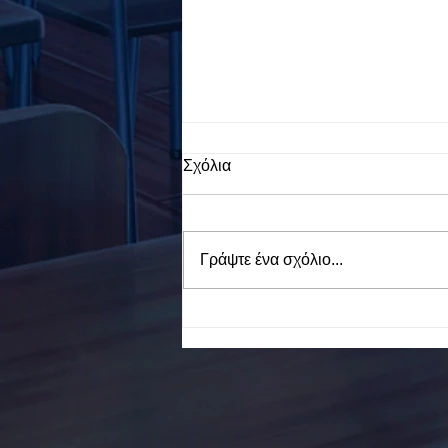
Σχόλια
Γράψτε ένα σχόλιο...
To Ε.Ε.Ε.ΕΚ. Ν. ΕΥΒΟΙΑΣ
ενάντια στο Bullying | Μίλα
Τώρα. Με σύνθημα "Μίλα
Τώρα" όλα τα σχολεία της
Ελλάδας ενώνουν τις
δυνάμεις τους ενάντια στο