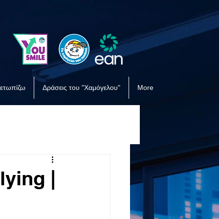
μετωπίζω
Δράσεις του "Χαμόγελου"
More
lying |