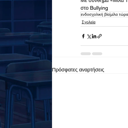
Με σύνθημα «Μίλα Τώ
στο Bullying
ενδοσχολική βία
μίλα τώρ
Σχολεία
Πρόσφατες αναρτήσεις