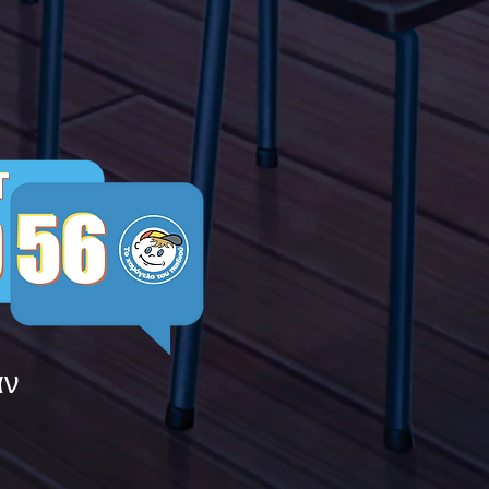
ying
άν