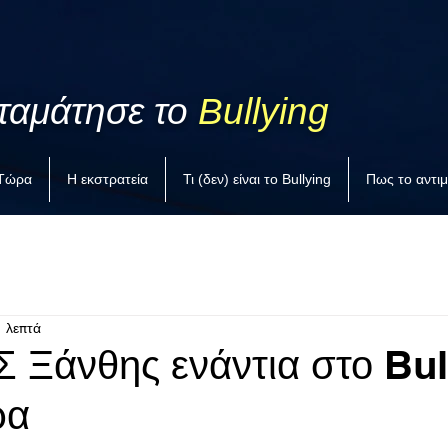
ταμάτησε το
Bullying
 Τώρα
Η εκστρατεία
Τι (δεν) είναι το Bullying
Πως το αντι
1 λεπτά
Σ Ξάνθης ενάντια στο Bul
ρα