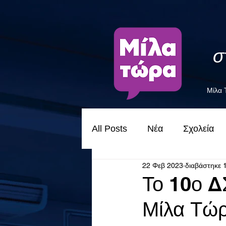
σ
Μίλα
All Posts
Νέα
Σχολεία
22 Φεβ 2023
διαβάστηκε 
Το 10ο Δ
Μίλα Τώ