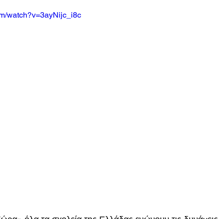
om/watch?v=3ayNijc_i8c