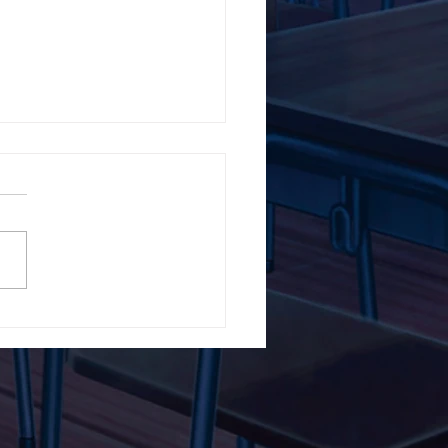
5ο Δημοτικό Σχολείο
ών ενάντια στο Bullying
λα Τώρα. Με σύνθημα
α Τώρα" όλα τα σχολεία
Ελλάδας ενώνουν τις
μεις τους ενάντια στο