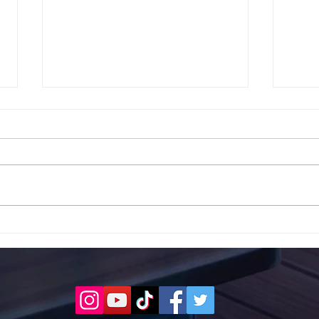
Το 1ο ΕΠΑΛ Γαλατά Τροιζηνία
Το 1
ενάντια στο Bullying | Μίλα
Σερρ
Τώρα. Με σύνθημα "Μίλα
| Μί
Τώρα" όλα τα σχολεία της
"Μίλ
Ελλάδας ενώνουν τις
της 
δυνάμεις τους ενάντια στο
δυνά