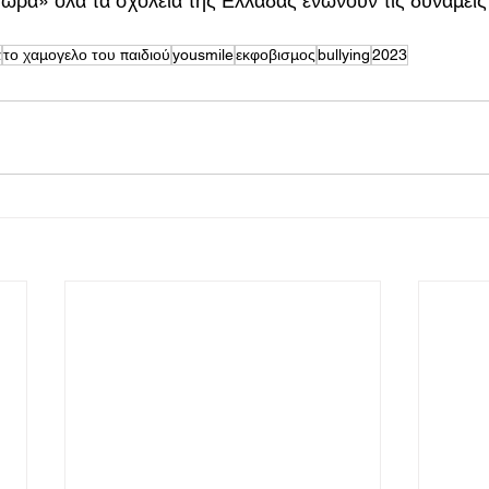
ρα» όλα τα σχολεία της Ελλάδας ενώνουν τις δυνάμεις 
α
το χαμογελο του παιδιού
yousmile
εκφοβισμος
bullying
2023