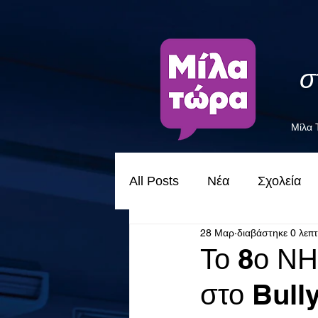
σ
Μίλα
All Posts
Νέα
Σχολεία
28 Μαρ
διαβάστηκε 0 λεπ
Το 8ο Ν
στο Bull