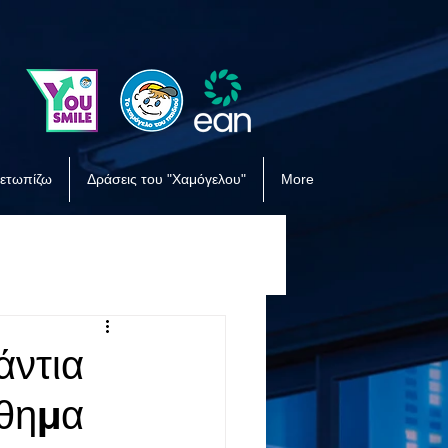
μετωπίζω
Δράσεις του "Χαμόγελου"
More
ντια
νθημα