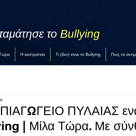
ταμάτησε το
Bullying
 Τώρα
Η εκστρατεία
Τι (δεν) είναι το Bullying
Πως το αντι
τά
ΗΠΙΑΓΩΓΕΙΟ ΠΥΛΑΙΑΣ ενά
ying | Μίλα Τώρα. Με σύ