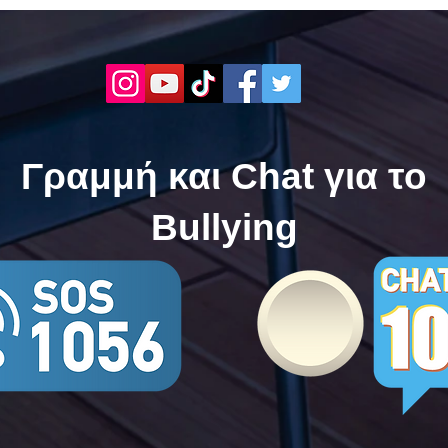
ενάντια στο Bullying | Μίλα
Σερρ
Τώρα. Με σύνθημα "Μίλα
| Μί
Τώρα" όλα τα σχολεία της
"Μίλ
Ελλάδας ενώνουν τις
της 
δυνάμεις τους ενάντια στο
δυνά
Bullying
Bull
Γραμμή και Chat για το
Bullying