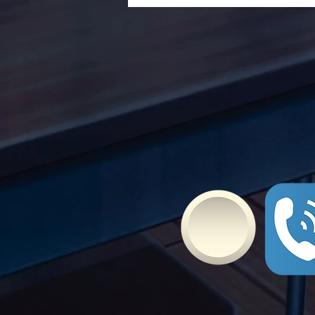
ενάντια στο Bullying | Μίλα
Τώρα. Με σύνθημα "Μίλα
Τώρα" όλα τα σχολεία της
Ελλάδας ενώνουν τις
δυνάμεις τους ενάντια στο
Bullying