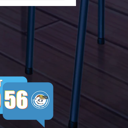
ών ενάντια στο Bullying
λα Τώρα. Με σύνθημα
α Τώρα" όλα τα σχολεία
Ελλάδας ενώνουν τις
μεις τους ενάντια στο
ying