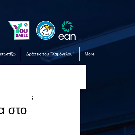
μετωπίζω
Δράσεις του "Χαμόγελου"
More
α στο