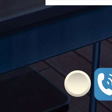
ενάντια στο Bullying | Μίλα
Τώρα. Με σύνθημα "Μίλα
Τώρα" όλα τα σχολεία της
Ελλάδας ενώνουν τις
δυνάμεις τους ενάντια στο
Bullying