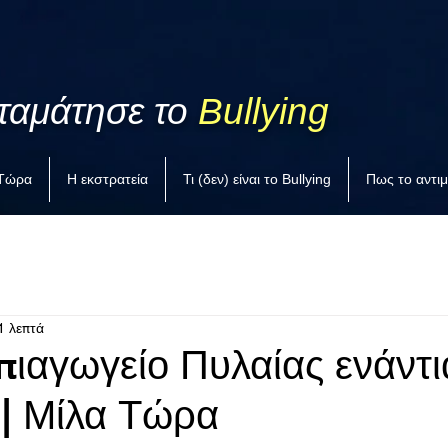
ταμάτησε το
Bullying
 Τώρα
Η εκστρατεία
Τι (δεν) είναι το Bullying
Πως το αντι
1 λεπτά
πιαγωγείο Πυλαίας ενάντι
 | Μίλα Τώρα