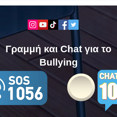
ενάντια στο Bullying | Μίλα
Σερρ
Τώρα. Με σύνθημα "Μίλα
| Μί
Τώρα" όλα τα σχολεία της
"Μίλ
Ελλάδας ενώνουν τις
της 
δυνάμεις τους ενάντια στο
δυνά
Bullying
Bull
Γραμμή και Chat για το
Bullying