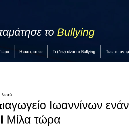
ταμάτησε το
Bullying
 Τώρα
Η εκστρατεία
Τι (δεν) είναι το Bullying
Πως το αντι
1 λεπτά
πιαγωγείο Ιωαννίνων ενάν
 I Μίλα τώρα