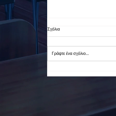
Σχόλια
Γράψτε ένα σχόλιο...
To Ε.Ε.Ε.ΕΚ. Ν. ΕΥΒΟΙΑΣ
ενάντια στο Bullying | Μίλα
Τώρα. Με σύνθημα "Μίλα
Τώρα" όλα τα σχολεία της
Ελλάδας ενώνουν τις
δυνάμεις τους ενάντια στο
Bullying