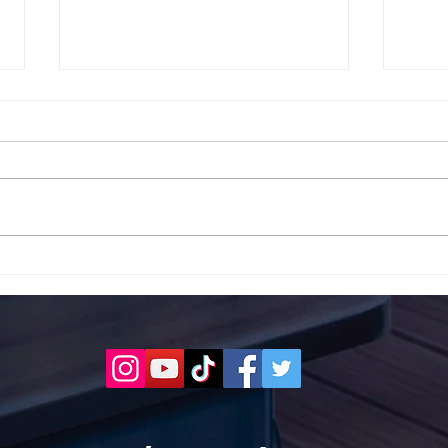
Το 1ο ΕΠΑΛ Γαλατά Τροιζηνία
Το 1
ενάντια στο Bullying | Μίλα
Σερρ
Τώρα. Με σύνθημα "Μίλα
| Μί
Τώρα" όλα τα σχολεία της
"Μίλ
Ελλάδας ενώνουν τις
της 
δυνάμεις τους ενάντια στο
δυνά
Bullying
Bull