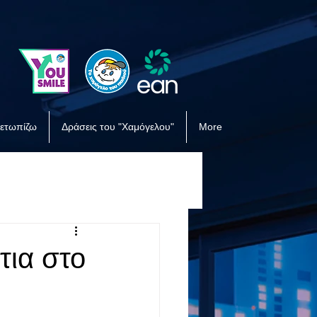
μετωπίζω
Δράσεις του "Χαμόγελου"
More
τια στο