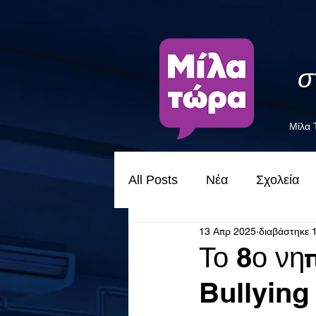
σ
Μίλα
All Posts
Νέα
Σχολεία
13 Απρ 2025
διαβάστηκε 
Το 8ο νη
Bullying