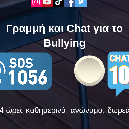
δυνάμεις τους ενάντια στο
δυνά
Bullying
Bull
Γραμμή και Chat για το
Bullying
4 ώρες καθημερινά, ανώνυμα, δωρε