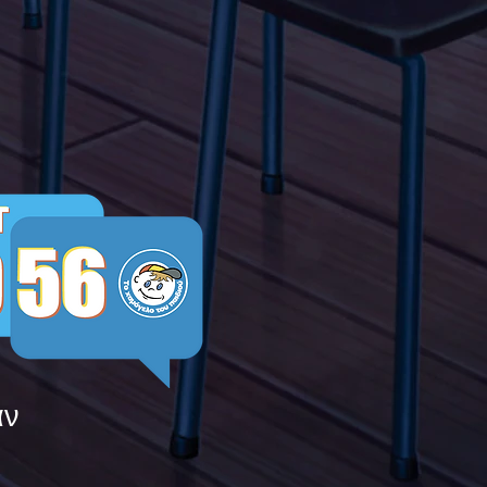
μεις τους ενάντια στο
ying
άν