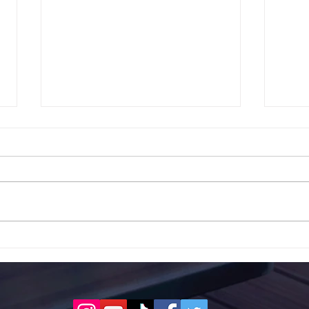
Το 1ο ΕΠΑΛ Γαλατά Τροιζηνία
Το 1
ενάντια στο Bullying | Μίλα
Σερρ
Τώρα. Με σύνθημα "Μίλα
| Μί
Τώρα" όλα τα σχολεία της
"Μίλ
Ελλάδας ενώνουν τις
της 