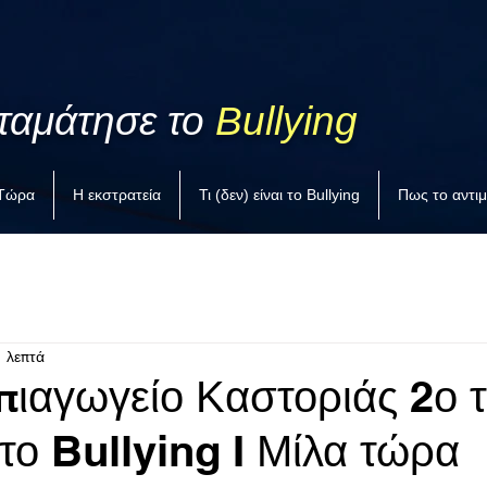
ταμάτησε το
Bullying
 Τώρα
Η εκστρατεία
Τι (δεν) είναι το Bullying
Πως το αντι
1 λεπτά
πιαγωγείο Καστοριάς 2ο 
το Bullying I Μίλα τώρα