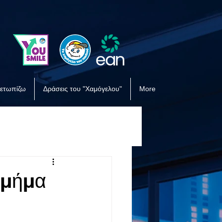
μετωπίζω
Δράσεις του "Χαμόγελου"
More
τμήμα