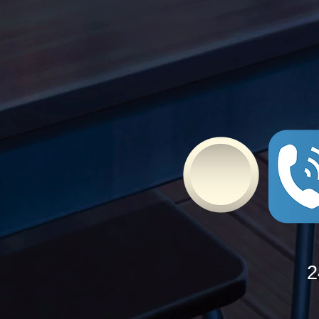
δυνάμεις τους ενάντια στο
Bullying
2