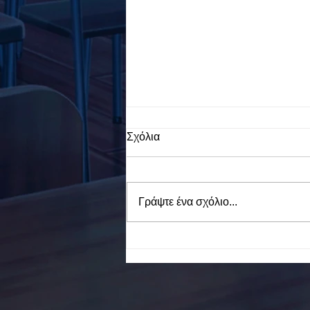
Σχόλια
Γράψτε ένα σχόλιο...
To Ε.Ε.Ε.ΕΚ. Ν. ΕΥΒΟΙΑΣ
ενάντια στο Bullying | Μίλα
Τώρα. Με σύνθημα "Μίλα
Τώρα" όλα τα σχολεία της
Ελλάδας ενώνουν τις