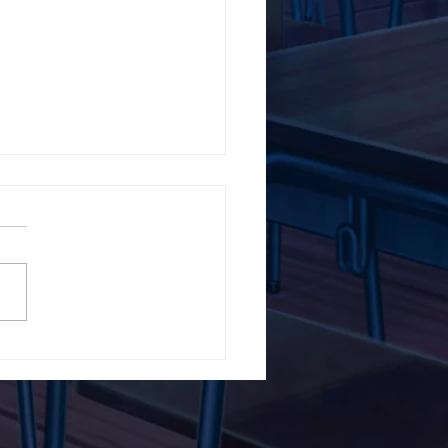
5ο Δημοτικό Σχολείο
ών ενάντια στο Bullying
λα Τώρα. Με σύνθημα
α Τώρα" όλα τα σχολεία
Ελλάδας ενώνουν τις