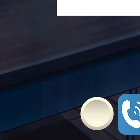
To Ε.Ε.Ε.ΕΚ. Ν. ΕΥΒΟΙΑΣ
ενάντια στο Bullying | Μίλα
Τώρα. Με σύνθημα "Μίλα
Τώρα" όλα τα σχολεία της
Ελλάδας ενώνουν τις
δυνάμεις τους ενάντια στο
Bullying