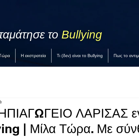
ταμάτησε το
Bullying
 Τώρα
Η εκστρατεία
Τι (δεν) είναι το Bullying
Πως το αντι
ά
ΝΗΠΙΑΓΩΓΕΙΟ ΛΑΡΙΣΑΣ εν
ying | Μίλα Τώρα. Με σύ