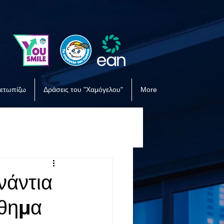
μετωπίζω
Δράσεις του "Χαμόγελου"
More
άντια
νθημα