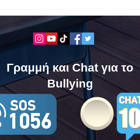
Το 1ο ΕΠΑΛ Γαλατά Τροιζηνία
Το 1
ενάντια στο Bullying | Μίλα
Σερρ
Τώρα. Με σύνθημα "Μίλα
| Μί
Τώρα" όλα τα σχολεία της
"Μίλ
Ελλάδας ενώνουν τις
της 
δυνάμεις τους ενάντια στο
δυνά
Bullying
Bull
Γραμμή και Chat για το
Bullying