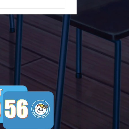
5ο Δημοτικό Σχολείο
ών ενάντια στο Bullying
λα Τώρα. Με σύνθημα
α Τώρα" όλα τα σχολεία
Ελλάδας ενώνουν τις
μεις τους ενάντια στο
ying