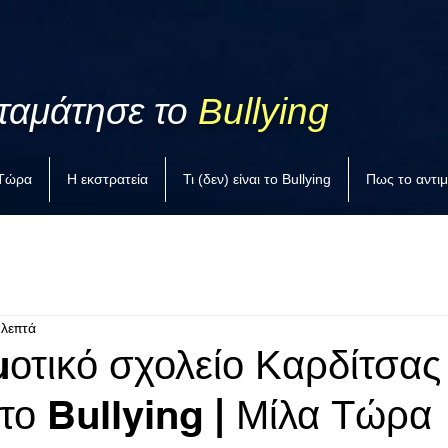
ταμάτησε το
Bullying
 Τώρα
Η εκστρατεία
Τι (δεν) είναι το Bullying
Πως το αντι
 λεπτά
μοτικό σχολείο Καρδίτσας
στο Bullying | Μίλα Τώρα