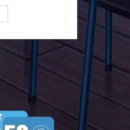
5ο Δημοτικό Σχολείο
ών ενάντια στο Bullying
λα Τώρα. Με σύνθημα
α Τώρα" όλα τα σχολεία
Ελλάδας ενώνουν τις
μεις τους ενάντια στο
ying