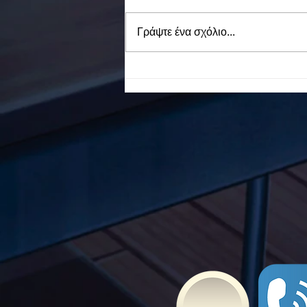
Γράψτε ένα σχόλιο...
To Ε.Ε.Ε.ΕΚ. Ν. ΕΥΒΟΙΑΣ
ενάντια στο Bullying | Μίλα
Τώρα. Με σύνθημα "Μίλα
Τώρα" όλα τα σχολεία της
Ελλάδας ενώνουν τις
δυνάμεις τους ενάντια στο
Bullying