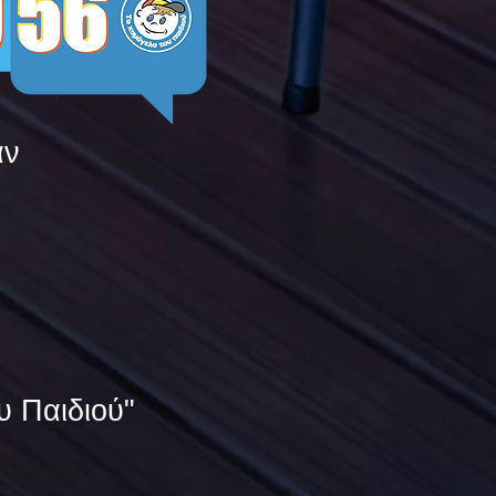
άν
υ Παιδιού"