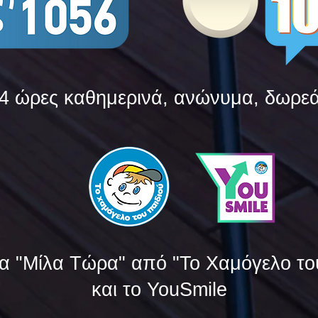
4 ώρες καθημερινά, ανώνυμα, δωρε
α "Μίλα Τώρα" από "Το Χαμόγελο το
και το YouSmile