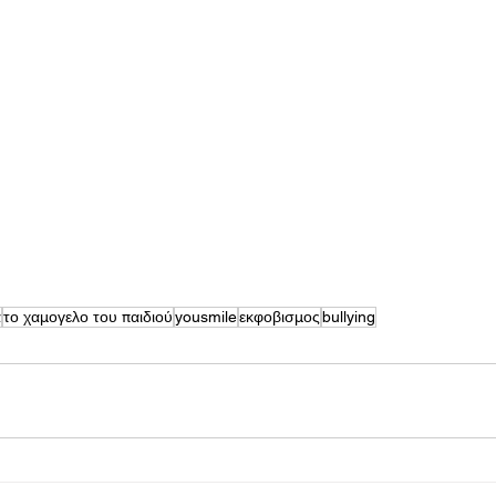
α
το χαμογελο του παιδιού
yousmile
εκφοβισμος
bullying