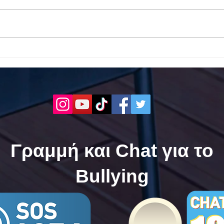
Το 1ο ΕΠΑΛ Γαλατά Τροιζηνία
Το 1
ενάντια στο Bullying | Μίλα
Σερρ
Τώρα. Με σύνθημα "Μίλα
| Μί
Τώρα" όλα τα σχολεία της
"Μίλ
Ελλάδας ενώνουν τις
της 
δυνάμεις τους ενάντια στο
δυνά
Bullying
Bull
Γραμμή και Chat για το
Bullying