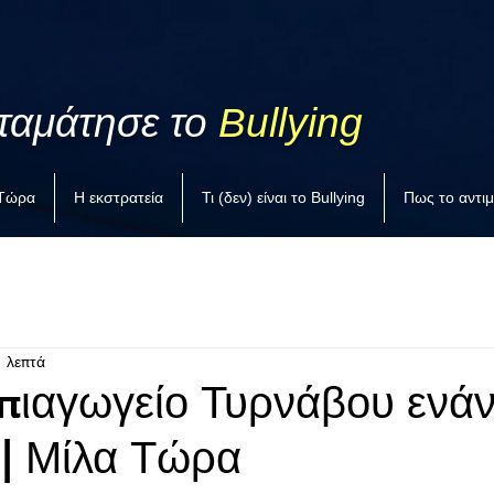
ταμάτησε το
Bullying
 Τώρα
Η εκστρατεία
Τι (δεν) είναι το Bullying
Πως το αντι
1 λεπτά
πιαγωγείο Τυρνάβου ενάν
 | Μίλα Τώρα