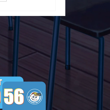
5ο Δημοτικό Σχολείο
ών ενάντια στο Bullying
λα Τώρα. Με σύνθημα
α Τώρα" όλα τα σχολεία
Ελλάδας ενώνουν τις
μεις τους ενάντια στο
ying