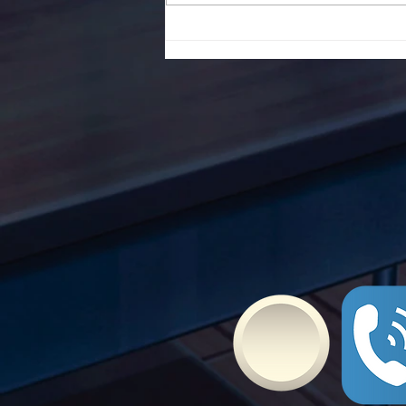
To Ε.Ε.Ε.ΕΚ. Ν. ΕΥΒΟΙΑΣ
ενάντια στο Bullying | Μίλα
Τώρα. Με σύνθημα "Μίλα
Τώρα" όλα τα σχολεία της
Ελλάδας ενώνουν τις
δυνάμεις τους ενάντια στο
Bullying