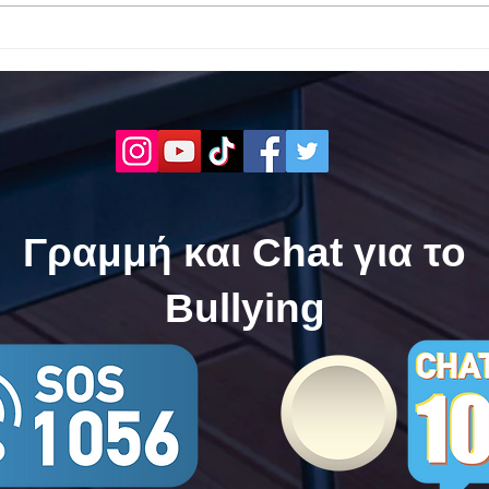
Το 1ο ΕΠΑΛ Γαλατά Τροιζηνία
Το 1
ενάντια στο Bullying | Μίλα
Σερρ
Τώρα. Με σύνθημα "Μίλα
| Μί
Τώρα" όλα τα σχολεία της
"Μίλ
Ελλάδας ενώνουν τις
της 
δυνάμεις τους ενάντια στο
δυνά
Bullying
Bull
Γραμμή και Chat για το
Bullying