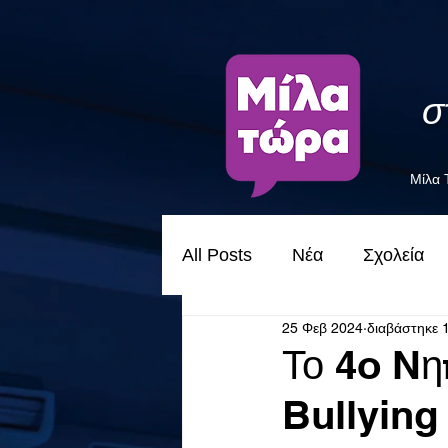
σ
Μίλα
All Posts
Νέα
Σχολεία
25 Φεβ 2024
διαβάστηκε 
Το 4o Nη
Bullying