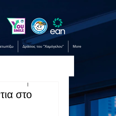
μετωπίζω
Δράσεις του "Χαμόγελου"
More
τια στο