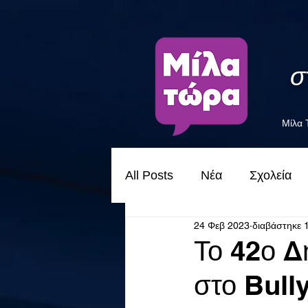
σ
Μίλα
All Posts
Νέα
Σχολεία
24 Φεβ 2023
διαβάστηκε 
Το 42ο Δ
στο Bull