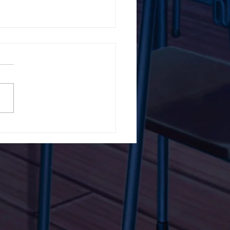
5ο Δημοτικό Σχολείο
ών ενάντια στο Bullying
λα Τώρα. Με σύνθημα
α Τώρα" όλα τα σχολεία
Ελλάδας ενώνουν τις
μεις τους ενάντια στο
ying