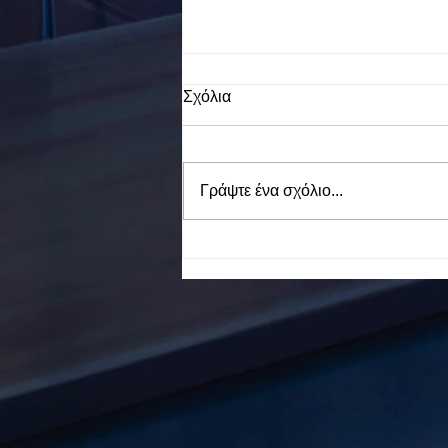
Σχόλια
Γράψτε ένα σχόλιο...
To Ε.Ε.Ε.ΕΚ. Ν. ΕΥΒΟΙΑΣ
ενάντια στο Bullying | Μίλα
Τώρα. Με σύνθημα "Μίλα
Τώρα" όλα τα σχολεία της
Ελλάδας ενώνουν τις
δυνάμεις τους ενάντια στο
Bullying