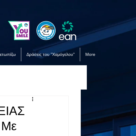
μετωπίζω
Δράσεις του "Χαμόγελου"
More
ΕΙΑΣ
 Με