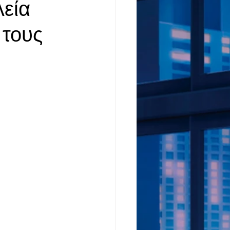
εία
 τους