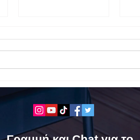
Το 1ο ΕΠΑΛ Γαλατά Τροιζηνία
Το 1
ενάντια στο Bullying | Μίλα
Σερρ
Τώρα. Με σύνθημα "Μίλα
| Μί
Τώρα" όλα τα σχολεία της
"Μίλ
Ελλάδας ενώνουν τις
της 
δυνάμεις τους ενάντια στο
δυνά
Bullying
Bull
Γραμμή και Chat για το