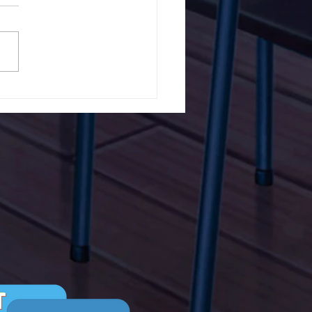
5ο Δημοτικό Σχολείο
ών ενάντια στο Bullying
λα Τώρα. Με σύνθημα
α Τώρα" όλα τα σχολεία
Ελλάδας ενώνουν τις
μεις τους ενάντια στο
ying