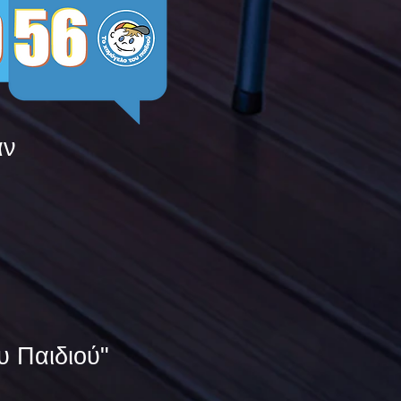
άν
υ Παιδιού"