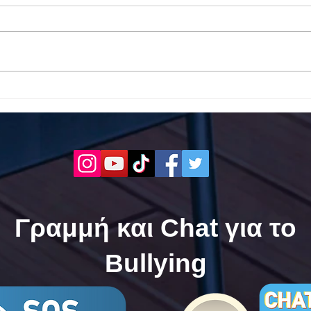
Το 1ο ΕΠΑΛ Γαλατά Τροιζηνία
Το 1
ενάντια στο Bullying | Μίλα
Σερρ
Τώρα. Με σύνθημα "Μίλα
| Μί
Τώρα" όλα τα σχολεία της
"Μίλ
Ελλάδας ενώνουν τις
της 
δυνάμεις τους ενάντια στο
δυνά
Bullying
Bull
Γραμμή και Chat για το
Bullying