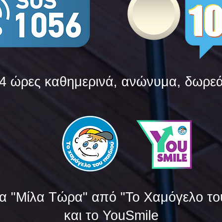
4 ώρες καθημερινά, ανώνυμα, δωρε
α "Μίλα Τώρα" από "Το Χαμόγελο το
και το YouSmile