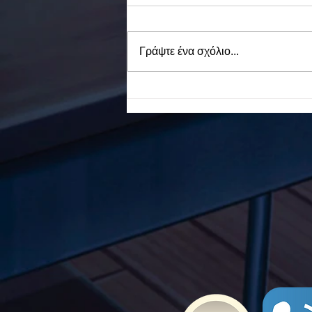
Γράψτε ένα σχόλιο...
To Ε.Ε.Ε.ΕΚ. Ν. ΕΥΒΟΙΑΣ
ενάντια στο Bullying | Μίλα
Τώρα. Με σύνθημα "Μίλα
Τώρα" όλα τα σχολεία της
Ελλάδας ενώνουν τις
δυνάμεις τους ενάντια στο
Bullying