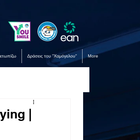
μετωπίζω
Δράσεις του "Χαμόγελου"
More
ying |