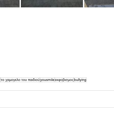
α
το χαμογελο του παιδιού
yousmile
εκφοβισμος
bullying