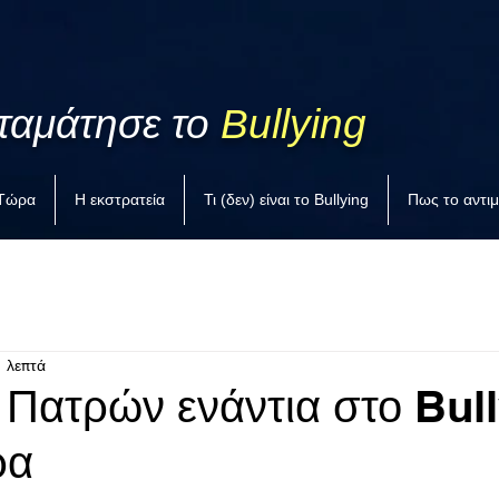
ταμάτησε το
Bullying
 Τώρα
Η εκστρατεία
Τι (δεν) είναι το Bullying
Πως το αντι
1 λεπτά
 Πατρών ενάντια στο Bull
ρα