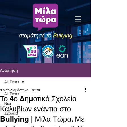
σταμάτησε το
Bullying
Ανάρτηση
All Posts
9 Μαρ
διαβάστηκε 0 λεπτά
All Posts
Το 4ο Δημοτικό Σχολείο
Νέα
Καλυβίων ενάντια στο
Σχολεία
Bullying | Μίλα Τώρα. Με