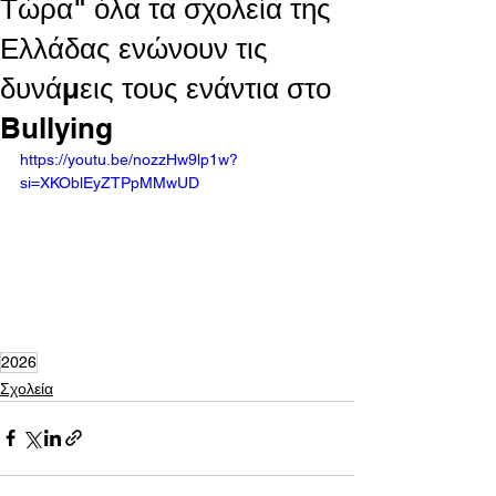
Τώρα" όλα τα σχολεία της
Ελλάδας ενώνουν τις
δυνάμεις τους ενάντια στο
Bullying
https://youtu.be/nozzHw9lp1w?
si=XKOblEyZTPpMMwUD
2026
Σχολεία