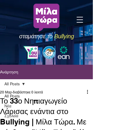
σταμάτησε το
Bullying
Ανάρτηση
All Posts
20 Μαρ
διαβάστηκε 0 λεπτά
All Posts
Το 33ο Νηπιαγωγείο
Νέα
Λάρισας ενάντια στο
Σχολεία
Bullying | Μίλα Τώρα. Με