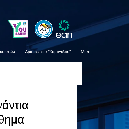
μετωπίζω
Δράσεις του "Χαμόγελου"
More
άντια
νθημα