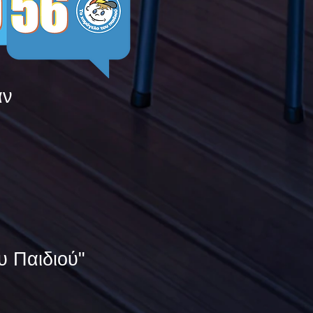
άν
υ Παιδιού"