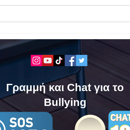
Το 1ο ΕΠΑΛ Γαλατά Τροιζηνία
Το 1
ενάντια στο Bullying | Μίλα
Σερρ
Τώρα. Με σύνθημα "Μίλα
| Μί
Τώρα" όλα τα σχολεία της
"Μίλ
Ελλάδας ενώνουν τις
της 
δυνάμεις τους ενάντια στο
δυνά
Bullying
Bull
Γραμμή και Chat για το
Bullying