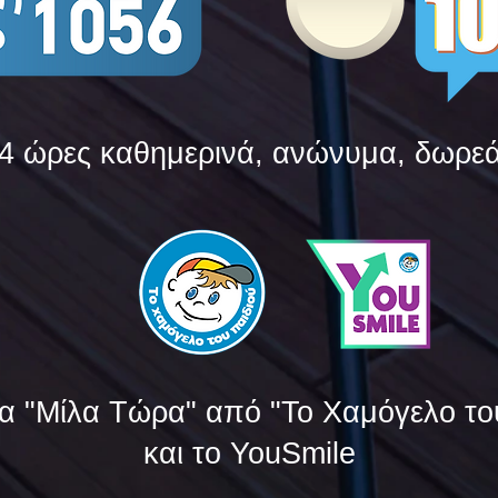
4 ώρες καθημερινά, ανώνυμα, δωρε
α "Μίλα Τώρα" από "Το Χαμόγελο το
και το YouSmile