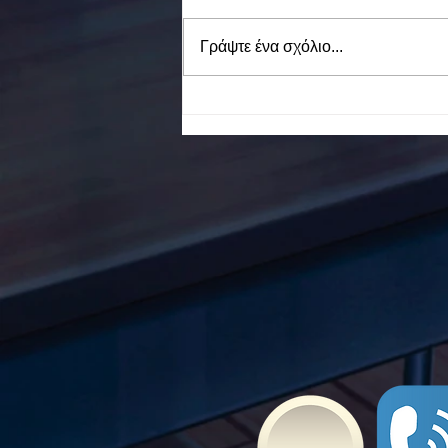
Γράψτε ένα σχόλιο...
To Ε.Ε.Ε.ΕΚ. Ν. ΕΥΒΟΙΑΣ
ενάντια στο Bullying | Μίλα
Τώρα. Με σύνθημα "Μίλα
Τώρα" όλα τα σχολεία της
Ελλάδας ενώνουν τις
δυνάμεις τους ενάντια στο
Bullying