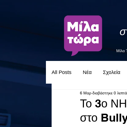
σ
Μίλα
All Posts
Νέα
Σχολεία
6 Μαρ
διαβάστηκε 0 λεπτά
Το 3ο Ν
στο Bull