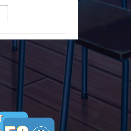
5ο Δημοτικό Σχολείο
ών ενάντια στο Bullying
λα Τώρα. Με σύνθημα
α Τώρα" όλα τα σχολεία
Ελλάδας ενώνουν τις
μεις τους ενάντια στο
ying