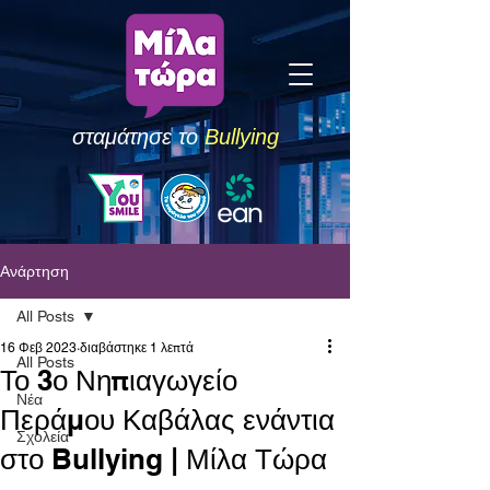
σταμάτησε το
Bullying
Ανάρτηση
All Posts
16 Φεβ 2023
διαβάστηκε 1 λεπτά
All Posts
Το 3ο Νηπιαγωγείο
Νέα
Περάμου Καβάλας ενάντια
Σχολεία
στο Bullying | Μίλα Τώρα