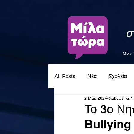
σ
Μίλα
All Posts
Νέα
Σχολεία
2 Μαρ 2024
διαβάστηκε 1
Το 3ο Νη
Bullying