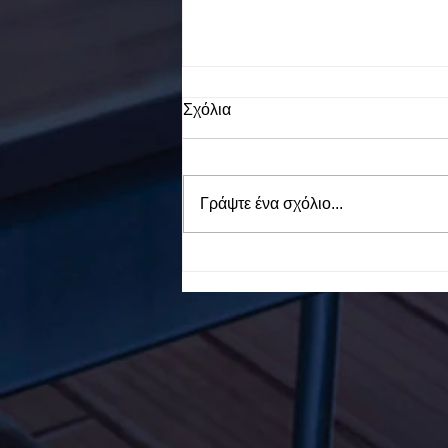
Σχόλια
Γράψτε ένα σχόλιο...
To Ε.Ε.Ε.ΕΚ. Ν. ΕΥΒΟΙΑΣ
ενάντια στο Bullying | Μίλα
Τώρα. Με σύνθημα "Μίλα
Τώρα" όλα τα σχολεία της
Ελλάδας ενώνουν τις
δυνάμεις τους ενάντια στο
Bullying