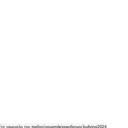
α
το χαμογελο του παιδιού
yousmile
εκφοβισμος
bullying
2024