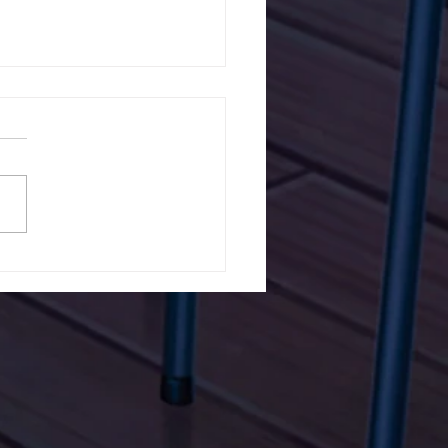
5ο Δημοτικό Σχολείο
ών ενάντια στο Bullying
λα Τώρα. Με σύνθημα
α Τώρα" όλα τα σχολεία
Ελλάδας ενώνουν τις
μεις τους ενάντια στο
ying