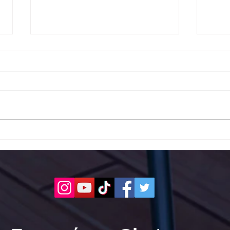
Το 1ο ΕΠΑΛ Γαλατά Τροιζηνία
Το 1
ενάντια στο Bullying | Μίλα
Σερρ
Τώρα. Με σύνθημα "Μίλα
| Μί
Τώρα" όλα τα σχολεία της
"Μίλ
Ελλάδας ενώνουν τις
της 
δυνάμεις τους ενάντια στο
δυνά
Bullying
Bull