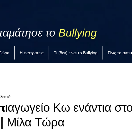
ταμάτησε το
Bullying
 Τώρα
Η εκστρατεία
Τι (δεν) είναι το Bullying
Πως το αντι
 λεπτά
πιαγωγείο Κω ενάντια στ
 | Μίλα Τώρα