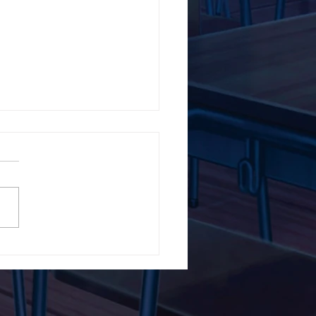
5ο Δημοτικό Σχολείο
ών ενάντια στο Bullying
λα Τώρα. Με σύνθημα
α Τώρα" όλα τα σχολεία
Ελλάδας ενώνουν τις