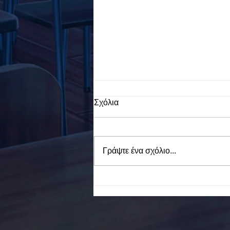
Σχόλια
Γράψτε ένα σχόλιο...
To Ε.Ε.Ε.ΕΚ. Ν. ΕΥΒΟΙΑΣ
ενάντια στο Bullying | Μίλα
Τώρα. Με σύνθημα "Μίλα
Τώρα" όλα τα σχολεία της
Ελλάδας ενώνουν τις