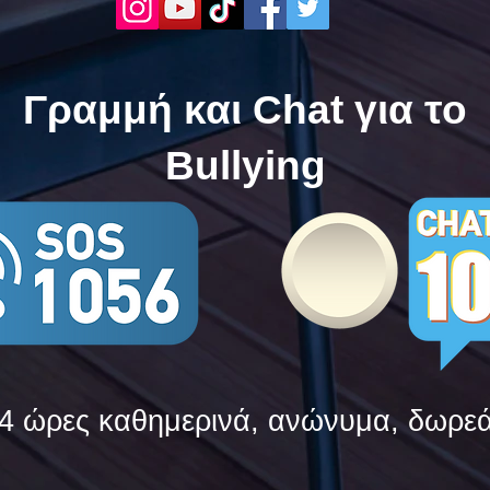
δυνάμεις τους ενάντια στο
δυνά
Bullying
Bull
Γραμμή και Chat για το
Bullying
4 ώρες καθημερινά, ανώνυμα, δωρε