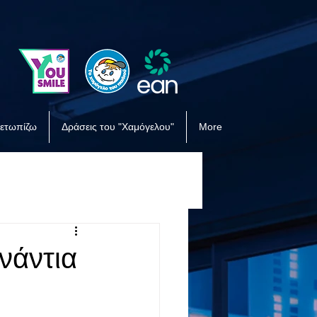
μετωπίζω
Δράσεις του "Χαμόγελου"
More
νάντια