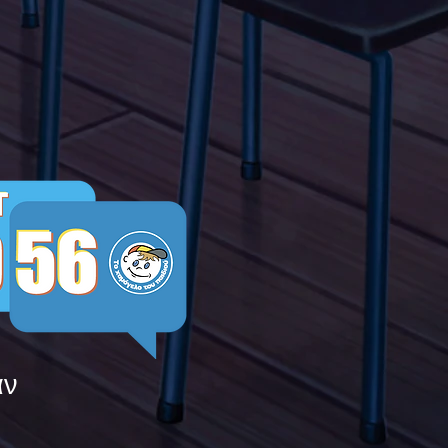
μεις τους ενάντια στο
ying
άν