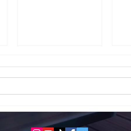
Το 1ο ΕΠΑΛ Γαλατά Τροιζηνία
Το 1
ενάντια στο Bullying | Μίλα
Σερρ
Τώρα. Με σύνθημα "Μίλα
| Μί
Τώρα" όλα τα σχολεία της
"Μίλ
Ελλάδας ενώνουν τις
της 