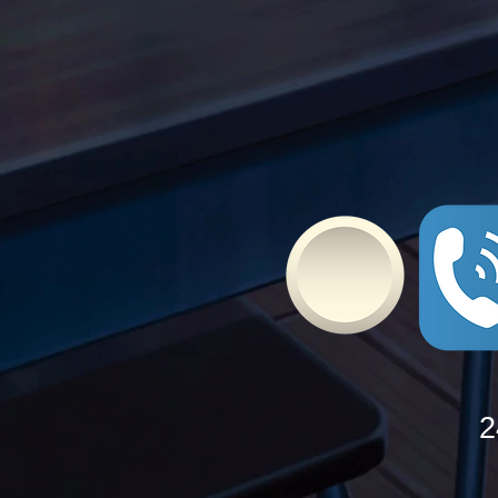
δυνάμεις τους ενάντια στο
Bullying
2