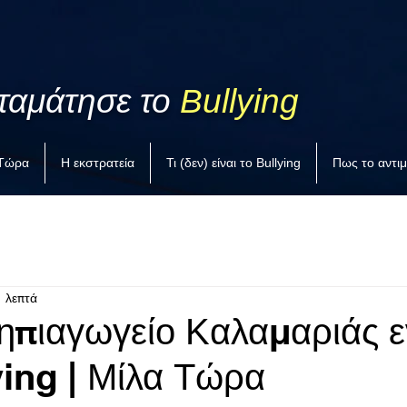
ταμάτησε το
Bullying
 Τώρα
Η εκστρατεία
Τι (δεν) είναι το Bullying
Πως το αντι
1 λεπτά
ηπιαγωγείο Καλαμαριάς ε
ying | Μίλα Τώρα